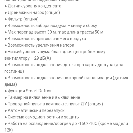
● Датчик уровня конденсата
● Дренажный насос (опция)
● Фильтр (опция)
● Возможность забора воздуха – снизу и сбоку
● Max перепад высот 30 м, max длина трассы 50 м
● Возможность притока свежего воздуха
● Возможность увеличения напора
● Низкий уровень шума благодаря центробежному
вентилятору – 29 дБ(А)
● Возможность подключения детектора карты доступа (для
гостиниц)
● Возможность подключения пожарной сигнализации (датчик
дыма)
● Функция Smart Defrost
● Таймер на включение и выключение
● Проводной пульт в комплекте, пульт ДУ (опция)
● Автоматический перезапуск
● Система самодиагностики и защиты
● Работа на охлаждение/обогрев до -15С/-10С (кроме модели
12k)