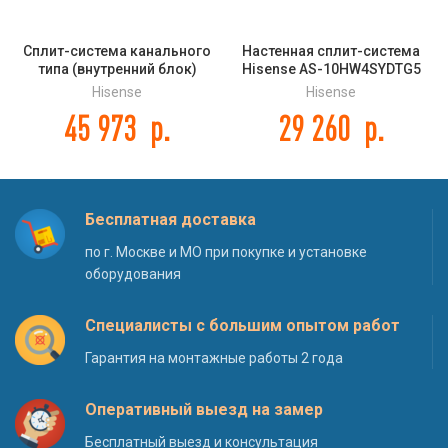
Сплит-система канального
Настенная сплит-система
типа (внутренний блок)
Hisense AS-10HW4SYDTG5
Hisense AUD-36UX4SHL DC
NEO Premium Classic A
Hisense
Hisense
INVERTER
45 973
р.
29 260
р.
Бесплатная доставка
по г. Москве и МО при покупке и установке
оборудования
Специалисты с большим опытом работ
Гарантия на монтажные работы 2 года
Оперативный выезд на замер
Бесплатный выезд и консультация