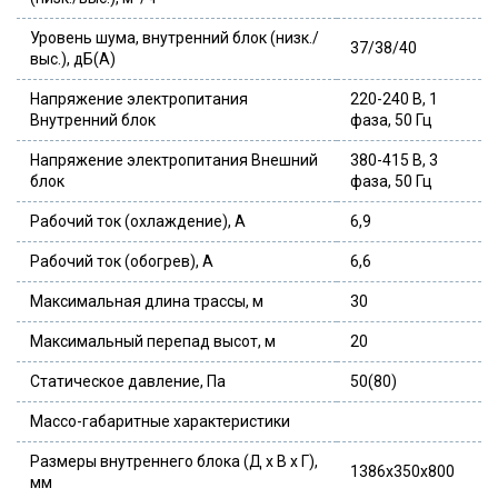
Уровень шума, внутренний блок (низк./
37/38/40
выс.), дБ(А)
Напряжение электропитания
220-240 В, 1
Внутренний блок
фаза, 50 Гц
Напряжение электропитания Внешний
380-415 В, 3
блок
фаза, 50 Гц
Рабочий ток (охлаждение), А
6,9
Рабочий ток (обогрев), А
6,6
Максимальная длина трассы, м
30
Максимальный перепад высот, м
20
Статическое давление, Па
50(80)
Массо-габаритные характеристики
Размеры внутреннего блока (Д x В x Г),
1386x350x800
мм