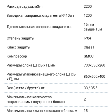
Расход воздуха, м3/ч
2200
Заводская заправка хладагента R410a, г
1200
15 г/м
Дополнительная заправка хладагента
свыше 15м
Степень защиты
IPX4
Класс защиты
Class I
Компрессор
GMCC
Размеры блока (Д x В x Г), мм
730x536x260
Размеры упаковки внешнего блока (Д x В
860x600x400
x Г), мм
Вес (нетто / брутто), кг
33 / 35,5
Максимальное количество
2
подключаемых внутренних блоков
Максимальная длина до каждого блока, м
15