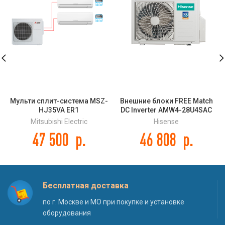
Мульти сплит-система MSZ-
Внешние блоки FREE Match
HJ35VA ER1
DC Inverter AMW4-28U4SAC
Mitsubishi Electric
Hisense
47 500
р.
46 808
р.
Бесплатная доставка
по г. Москве и МО при покупке и установке
оборудования