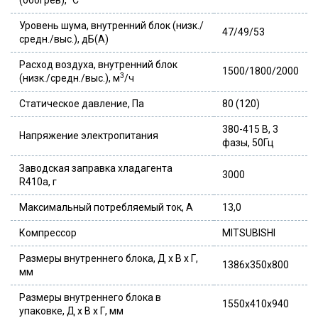
(обогрев), °С
Уровень шума, внутренний блок (низк./
47/49/53
средн./выс.), дБ(А)
Расход воздуха, внутренний блок
1500/1800/2000
3
(низк./средн./выс.), м
/ч
Статическое давление, Па
80 (120)
380-415 В, 3
Напряжение электропитания
фазы, 50Гц
Заводская заправка хладагента
3000
R410a, г
Максимальный потребляемый ток, А
13,0
Компрессор
MITSUBISHI
Размеры внутреннего блока, Д х В х Г,
1386x350x800
мм
Размеры внутреннего блока в
1550x410x940
упаковке, Д х В х Г, мм