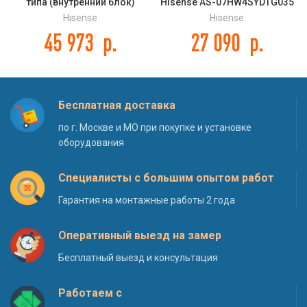
типа (внутренний блок)
Hisense AS-07HW4SYDTG035
Hisense AUD-36UX4SHL DC
NEO Premium Classic A
Hisense
Hisense
INVERTER
45 973
р.
27 090
р.
Бесплатная доставка
по г. Москве и МО при покупке и установке
оборудования
Специалисты с большим опытом работ
Гарантия на монтажные работы 2 года
Оперативный выезд на замер
Бесплатный выезд и консультация
Работаем с