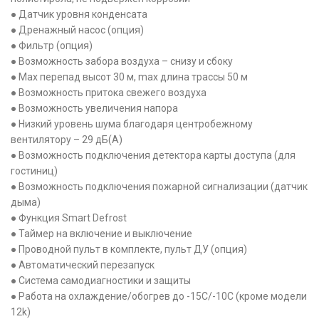
● Датчик уровня конденсата
● Дренажный насос (опция)
● Фильтр (опция)
● Возможность забора воздуха – снизу и сбоку
● Max перепад высот 30 м, max длина трассы 50 м
● Возможность притока свежего воздуха
● Возможность увеличения напора
● Низкий уровень шума благодаря центробежному
вентилятору – 29 дБ(А)
● Возможность подключения детектора карты доступа (для
гостиниц)
● Возможность подключения пожарной сигнализации (датчик
дыма)
● Функция Smart Defrost
● Таймер на включение и выключение
● Проводной пульт в комплекте, пульт ДУ (опция)
● Автоматический перезапуск
● Система самодиагностики и защиты
● Работа на охлаждение/обогрев до -15С/-10С (кроме модели
12k)