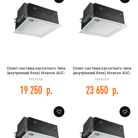
Сплит-система кассетного типа
Сплит-система кассетного типа
(внутренний блок) Hisense AUC-
(внутренний блок) Hisense AUC-
12HR4SAA
18HR4SAA
Hisense
Hisense
19 250
р.
23 650
р.