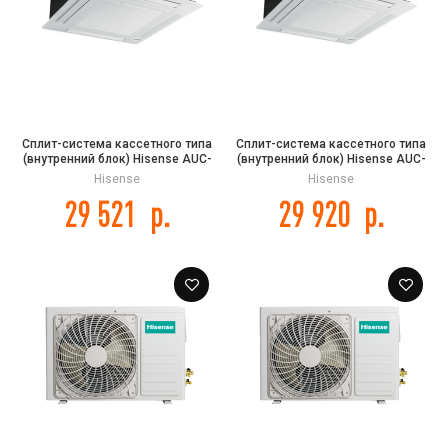
Сплит-система кассетного типа
Сплит-система кассетного типа
(внутренний блок) Hisense AUC-
(внутренний блок) Hisense AUC-
18UR4SAA2 DC INVERTER
24HR4SGA1
Hisense
Hisense
29 521
р.
29 920
р.