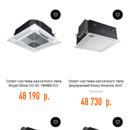
Сплит-система кассетного типа
Сплит-система кассетного типа
Royal Clima CO-4С 18HNR/CO-
(внутренний блок) Hisense AUC-
4C/CO-E 18HNR
48HR4SHA
Hisense
48 190
р.
48 730
р.