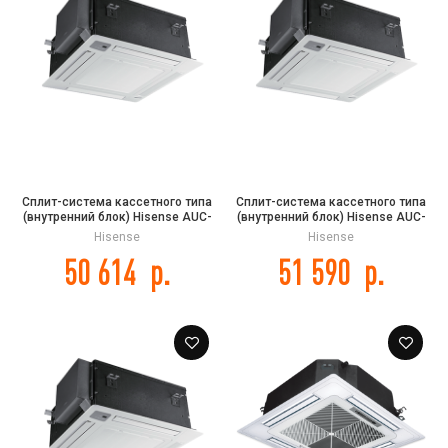
Сплит-система кассетного типа
Сплит-система кассетного типа
(внутренний блок) Hisense AUC-
(внутренний блок) Hisense AUC-
36UR4SGA DC INVERTER
60HR4SHA
Hisense
Hisense
50 614
р.
51 590
р.