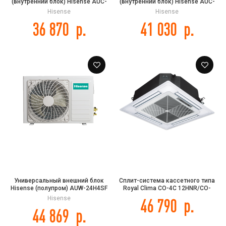
(внутренний блок) Hisense AUC-
(внутренний блок) Hisense AUC-
24UR4S1GA DC INVERTER
36HR4SGA1
Hisense
Hisense
36 870
р.
41 030
р.
Универсальный внешний блок
Сплит-система кассетного типа
Hisense (полупром) AUW-24H4SF
Royal Clima CO-4С 12HNR/CO-
4C/CO-E 12HNR
Hisense
46 790
р.
44 869
р.