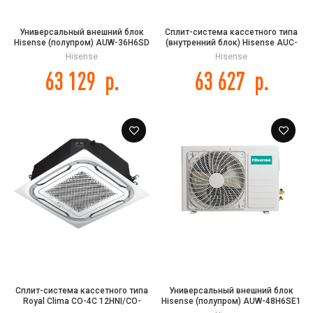
Универсальный внешний блок
Сплит-система кассетного типа
Hisense (полупром) AUW-36H6SD
(внутренний блок) Hisense AUC-
60UX4SFA DC INVERTER
Hisense
Hisense
63 129
р.
63 627
р.
Сплит-система кассетного типа
Универсальный внешний блок
Royal Clima CO-4C 12HNI/CO-
Hisense (полупром) AUW-48H6SE1
4C/CO-E 12HNI DC EU INVERTER