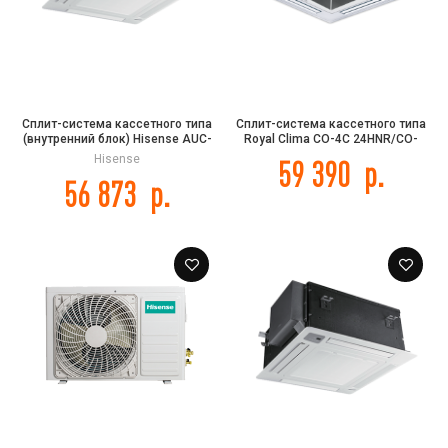
Сплит-система кассетного типа
Сплит-система кассетного типа
(внутренний блок) Hisense AUC-
Royal Clima CO-4С 24HNR/CO-
48UX4SFA DC INVERTER
4C/CO-E 24HNR
Hisense
59 390
р.
56 873
р.