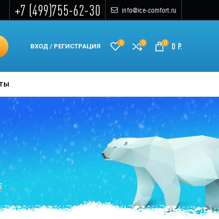
+7 (499)755-62-30
info@ice-comfort.ru
0
0
0
0
Р.
ВХОД / РЕГИСТРАЦИЯ
КТЫ
Е