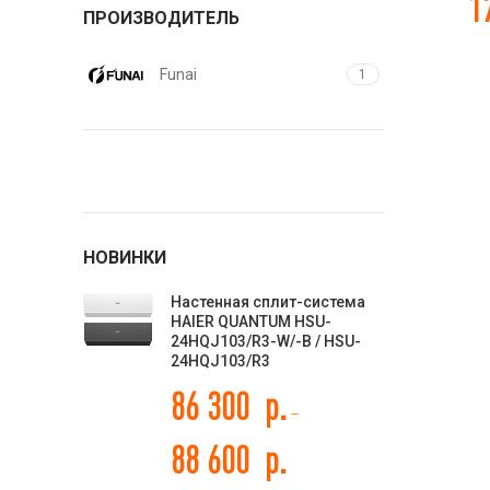
1
ПРОИЗВОДИТЕЛЬ
Funai
1
НОВИНКИ
Настенная сплит-система
HAIER QUANTUM HSU-
24HQJ103/R3-W/-B / HSU-
24HQJ103/R3
86 300
р.
–
88 600
р.