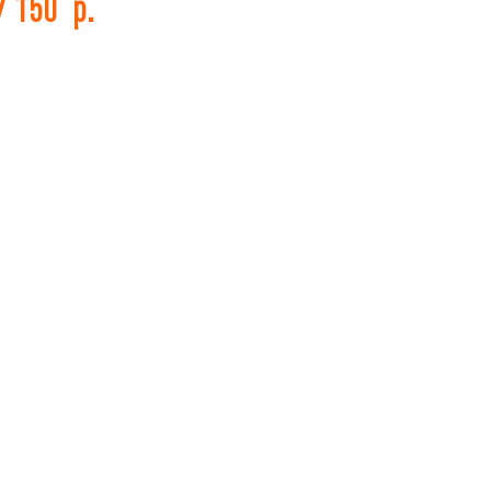
7 150
р.