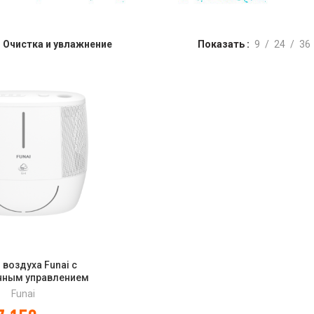
Очистка и увлажнение
Показать
9
24
36
 воздуха Funai с
нным управлением
AW-ISE480/6.0(WT)
Funai