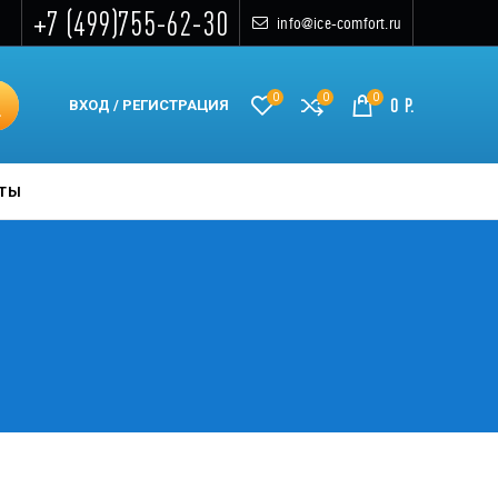
+7 (499)755-62-30
info@ice-comfort.ru
0
0
0
0
Р.
ВХОД / РЕГИСТРАЦИЯ
КТЫ