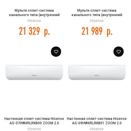
Мульти сплит-система
Мульти сплит-система
канального типа (внутренний
канального типа (внутренний
блок) Hisense AMD-09UX4SJD DC
блок) Hisense AMD-12UX4SJD DC
Hisense
Hisense
Inverter
Inverter
21 329
р.
21 989
р.
Настенная сплит-система Hisense
Настенная сплит-система Hisense
AS-07HW4RLRKB00 ZOOM 2.0
AS-09HW4RLRKB01 ZOOM 2.0
Classic A
Classic A
Hisense
Hisense