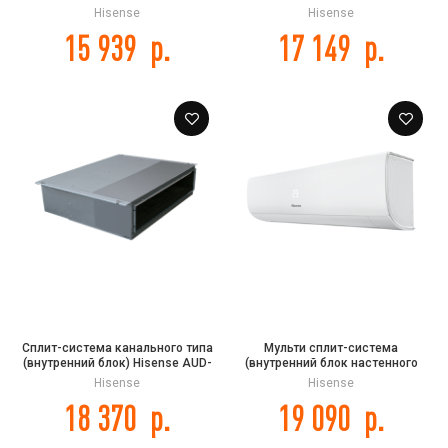
Hisense AMS-12UR4SVETG67 DC
Hisense AMS-09UR4SVETG67(C)
Hisense
Hisense
Inverter
DC Inverter
15 939
р.
17 149
р.
Сплит-система канального типа
Мульти сплит-система
(внутренний блок) Hisense AUD-
(внутренний блок настенного
12HX4SNL
типа) Hisense AMS-
Hisense
Hisense
07UW4RMRKB00 серии Zoom FREE
18 370
р.
19 090
р.
MATCH DC Inverter R32