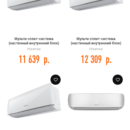
Мульти сплит-система
Мульти сплит-система
(настенный внутренний блок)
(настенный внутренний блок)
Hisense AMS-09UR4SVEDB65 DC
Hisense AMS-12UR4SVEDB65 DC
Hisense
Hisense
Inverter
Inverter
11 639
р.
12 309
р.