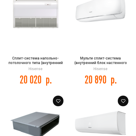
Сплит-система напольно-
Мульти сплит-система
потолочного типа (внутренний
(внутренний блок настенного
блок) Hisense AUV-18HR4SA1
типа) Hisense AMS-
Hisense
Hisense
09UW4RVETG00 серии Premium
20 020
р.
20 890
р.
Design FREE MATCH DC Inverter R32