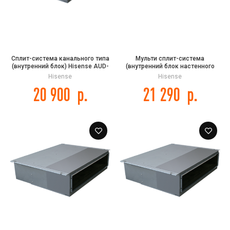
Сплит-система канального типа
Мульти сплит-система
(внутренний блок) Hisense AUD-
(внутренний блок настенного
18HX4SNL1
типа) Hisense AMS-
Hisense
Hisense
12UW4RXRKB00 серии Zoom FREE
20 900
р.
21 290
р.
MATCH DC Inverter R32