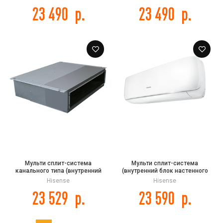
23 490
р.
23 490
р.
Мульти сплит-система
Мульти сплит-система
канального типа (внутренний
(внутренний блок настенного
блок) Hisense AMD-18UX4SJD DC
типа) Hisense AMS-
Hisense
Hisense
Inverter
12UW4RVETG00 серии Premium
23 529
р.
23 590
р.
Design FREE MATCH DC Inverter R32