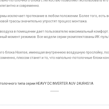
льно-потолочного блока с легкостью позволяют использовать его
элегантно и современно.
ы исключает протекание в любом положении. Более того, есть 
оновой трассы значительно упростят процесс монтажа.
ю воздуха в помещении дает пользователю максимальный комфорт
нный момент режимов. Все модели серии укомплектованы ИК-пуль
го блока Hisense, имеющая внутреннюю воздушную прослойку, по
есомненно, плюсом станет и то, что напольно-потолочные блоки к
толочного типа серии HEAVY DC INVERTER AUV-24UR4S1A