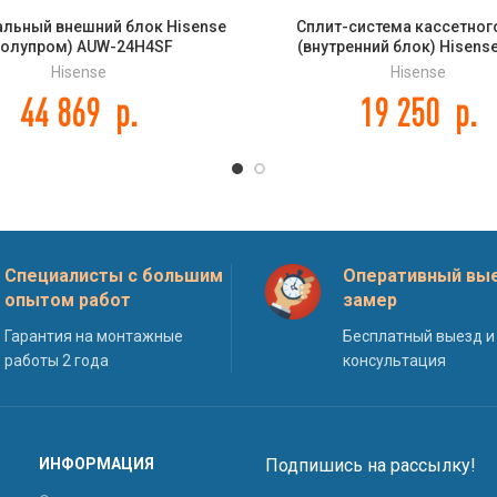
альный внешний блок Hisense
Сплит-система кассетног
полупром) AUW-24H4SF
(внутренний блок) Hisens
12HR4SAA
Hisense
Hisense
44 869
р.
19 250
р.
Специалисты с большим
Оперативный вые
опытом работ
замер
Гарантия на монтажные
Бесплатный выезд и
работы 2 года
консультация
ИНФОРМАЦИЯ
Подпишись на рассылку!