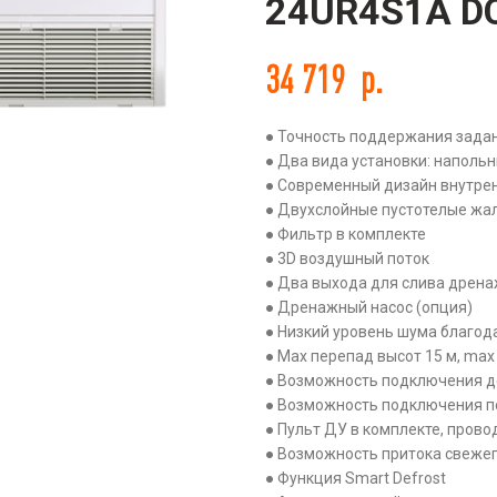
24UR4S1A D
34 719
р.
● Точность поддержания задан
ть
● Два вида установки: наполь
● Современный дизайн внутре
● Двухслойные пустотелые жа
● Фильтр в комплекте
● 3D воздушный поток
● Два выхода для слива дрен
● Дренажный насос (опция)
● Низкий уровень шума благо
● Max перепад высот 15 м, max
● Возможность подключения де
● Возможность подключения п
● Пульт ДУ в комплекте, прово
● Возможность притока свежег
● Функция Smart Defrost