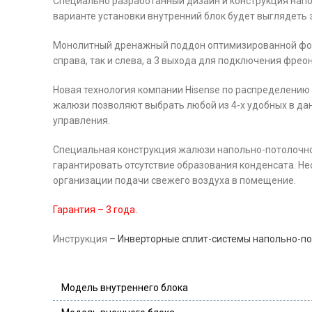
Специально разработанный дизайн и конструкция напо
варианте установки внутренний блок будет выглядеть 
Монолитный дренажный поддон оптимизированной форм
справа, так и слева, а 3 выхода для подключения фре
Новая технология компании Hisense по распределени
жалюзи позволяют выбрать любой из 4-х удобных в да
управления.
Специальная конструкция жалюзи напольно-потолочно
гарантировать отсутствие образования конденсата. Н
организации подачи свежего воздуха в помещение.
Гарантия – 3 года.
Инструкция –
Инверторные сплит-системы напольно-по
Модель внутреннего блока