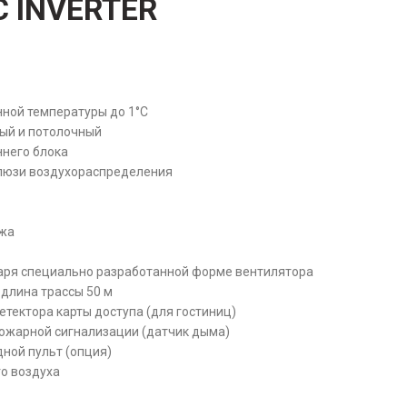
C INVERTER
ной температуры до 1°С
ный и потолочный
ннего блока
люзи воздухораспределения
ажа
даря специально разработанной форме вентилятора
 длина трассы 50 м
тектора карты доступа (для гостиниц)
ожарной сигнализации (датчик дыма)
дной пульт (опция)
о воздуха