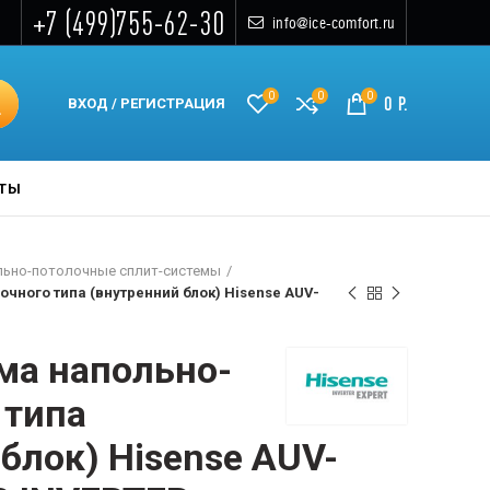
+7 (499)755-62-30
info@ice-comfort.ru
0
0
0
0
Р.
ВХОД / РЕГИСТРАЦИЯ
КТЫ
льно-потолочные сплит-системы
чного типа (внутренний блок) Hisense AUV-
ма напольно-
 типа
блок) Hisense AUV-