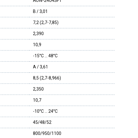
AUW-24U4SF1
B / 3,01
7,2 (2,7-7,85)
2,390
10,9
-15°C … 48°C
A / 3,61
8,5 (2,7-8,966)
2,350
10,7
-10°C … 24°C
45/48/52
800/950/1100