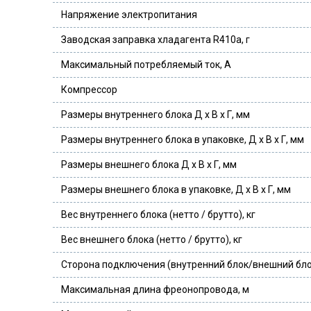
Напряжение электропитания
Заводская заправка хладагента R410a, г
Максимальный потребляемый ток, А
Компрессор
Размеры внутреннего блока Д х В х Г, мм
Размеры внутреннего блока в упаковке, Д х В х Г, мм
Размеры внешнего блока Д х В х Г, мм
Размеры внешнего блока в упаковке, Д х В х Г, мм
Вес внутреннего блока (нетто / брутто), кг
Вес внешнего блока (нетто / брутто), кг
Сторона подключения (внутренний блок/внешний бло
Максимальная длина фреонопровода, м