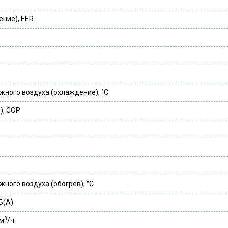
ние), EER
ного воздуха (охлаждение), °С
), COP
ного воздуха (обогрев), °С
Б(А)
3
 м
/ч