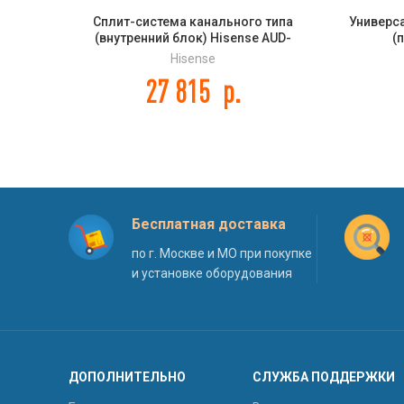
Сплит-система канального типа
Универс
(внутренний блок) Hisense AUD-
(
18UX4SKL2 DC INVERTER
Hisense
27 815
р.
Бесплатная доставка
по г. Москве и МО при покупке
и установке оборудования
ДОПОЛНИТЕЛЬНО
СЛУЖБА ПОДДЕРЖКИ