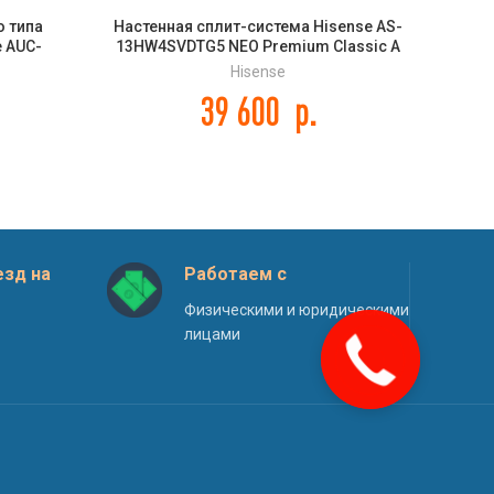
о типа
Настенная сплит-система Hisense AS-
Сплит
e AUC-
13HW4SVDTG5 NEO Premium Classic A
типа
Hisense
39 600
р.
зд на
Работаем с
Физическими и юридическими
лицами