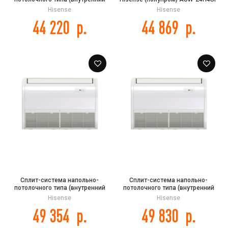
блок) Hisense AUV-48HR4SC
Hisense
Hisense
44 220
р.
44 869
р.
Сплит-система напольно-
Сплит-система напольно-
потолочного типа (внутренний
потолочного типа (внутренний
блок) Hisense AUV-36UR4SB DC
блок) Hisense AUV-60HR4SC
Hisense
Hisense
INVERTER
49 354
р.
49 830
р.