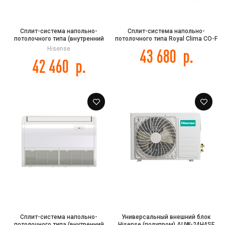
Сплит-система напольно-
Сплит-система напольно-
потолочного типа (внутренний
потолочного типа Royal Clima CO-F
блок) Hisense AUV-36HR4SB1
18HNR/CO-E 18HNR
Hisense
43 680
р.
42 460
р.
Сплит-система напольно-
Универсальный внешний блок
потолочного типа (внутренний
Hisense (полупром) AUW-24H4SF