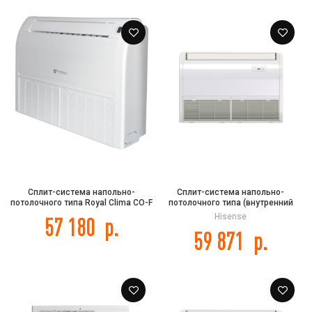
Сплит-система напольно-
Сплит-система напольно-
потолочного типа Royal Clima CO-F
потолочного типа (внутренний
24HNR/CO-E 24HNR
блок) Hisense AUV-48UR4SC DC
Hisense
57 180
р.
INVERTER
59 871
р.