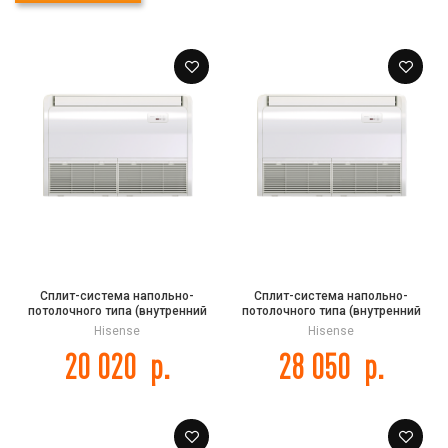
Сплит-система напольно-
Сплит-система напольно-
потолочного типа (внутренний
потолочного типа (внутренний
блок) Hisense AUV-18HR4SA1
блок) Hisense AUV-24HR4SA1
Hisense
Hisense
20 020
р.
28 050
р.