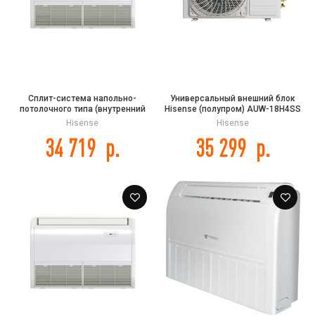
Сплит-система напольно-
Универсальный внешний блок
потолочного типа (внутренний
Hisense (полупром) AUW-18H4SS
блок) Hisense AUV-24UR4S1A DC
Hisense
Hisense
INVERTER
34 719
р.
35 299
р.