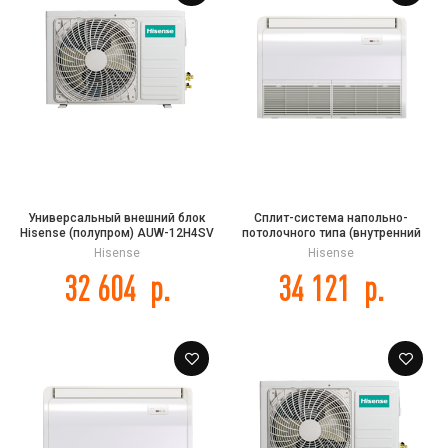
Универсальный внешний блок
Сплит-система напольно-
Hisense (полупром) AUW-12H4SV
потолочного типа (внутренний
блок) Hisense AUV-18UR4SA2 DC
Hisense
Hisense
INVERTER
32 604
р.
34 121
р.