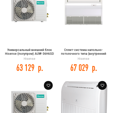
Универсальный внешний блок
Сплит-система напольно-
Hisense (полупром) AUW-36H6SD
потолочного типа (внутренний
блок) Hisense AUV-60UR4SC DC
Hisense
Hisense
INVERTER
63 129
р.
67 029
р.