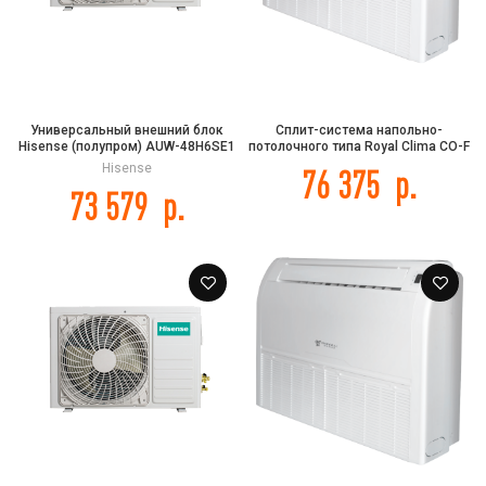
Универсальный внешний блок
Сплит-система напольно-
Hisense (полупром) AUW-48H6SE1
потолочного типа Royal Clima CO-F
18HNI/CO-E 18HNI DC EU INVERTER
Hisense
76 375
р.
73 579
р.