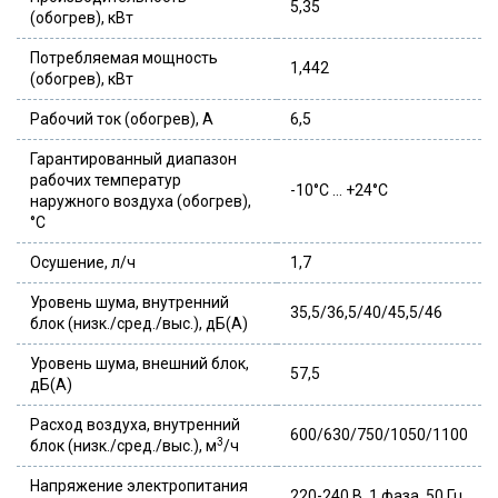
5,35
(обогрев), кВт
Потребляемая мощность
1,442
(обогрев), кВт
Рабочий ток (обогрев), А
6,5
Гарантированный диапазон
рабочих температур
-10°C … +24°C
наружного воздуха (обогрев),
°С
Осушение, л/ч
1,7
Уровень шума, внутренний
35,5/36,5/40/45,5/46
блок (низк./сред./выс.), дБ(А)
Уровень шума, внешний блок,
57,5
дБ(А)
Расход воздуха, внутренний
600/630/750/1050/1100
3
блок (низк./сред./выс.), м
/ч
Напряжение электропитания
220-240 В, 1 фаза, 50 Гц