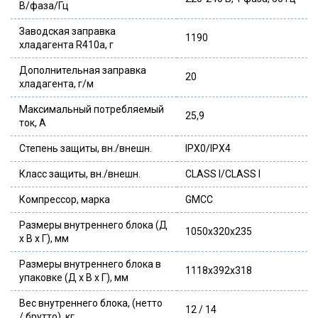
В/фаза/Гц
Заводская заправка
1190
хладагента R410a, г
Дополнительная заправка
20
хладагента, г/м
Максимальный потребляемый
25,9
ток, А
Степень защиты, вн./внешн.
IPX0/IPX4
Класс защиты, вн./внешн.
CLASS I/CLASS I
Компрессор, марка
GMCC
Размеры внутреннего блока (Д
1050x320x235
x В x Г), мм
Размеры внутреннего блока в
1118x392x318
упаковке (Д x В x Г), мм
Вес внутреннего блока, (нетто
12 / 14
/ брутто), кг