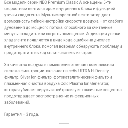
Все модели серии NEO Premium Classic A оснащены 5-ти
скоростным вентилятором внутреннего блока и функцией
утечки хладагента. Мультискоростной вентилятор дает
возможность гибкой настройки скорости воздуха – от слабого
дуновения до мощного потока, способного за считанные
минуты охладить или согреть помещение. Индикация утечки
хладагента появляется в виде кода ошибки на дисплее
внутреннего блока, помогая вовремя обнаружить проблему и
предотвратить выход сплит-системы из строя.
За качество воздуха в помещении отвечает комплексная
система фильтрации: включает в себя ULTRA Hi Density
фильтр, Silver Ion фильтр, фотокаталитический фильтр и
плазменная очистка воздуха Cold Plasma Ion Generator,
которая убивает вирусы и нейтрализует токсичные вещества,
предотвращает распространение инфекционных
заболеваний.
Гарантия – 3 года.