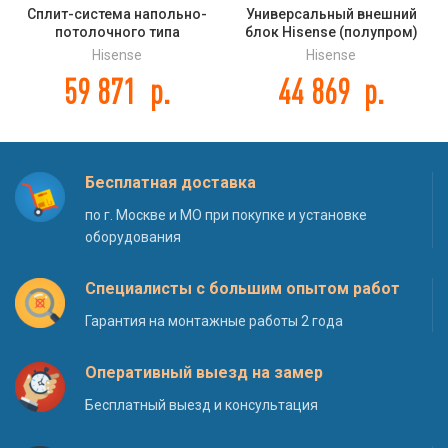
Сплит-система напольно-
Универсальный внешний
потолочного типа
блок Hisense (полупром)
(внутренний блок) Hisense
AUW-24H4SF
Hisense
Hisense
AUV-48UR4SC DC INVERTER
59 871
р.
44 869
р.
Бесплатная доставка
по г. Москве и МО при покупке и установке
оборудования
Специалисты с большим опытом работ
Гарантия на монтажные работы 2 года
Оперативный выезд на замер
Бесплатный выезд и консультация