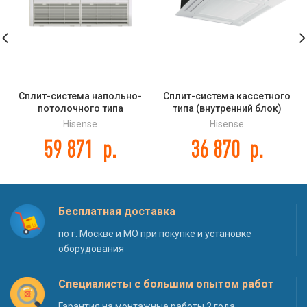
Сплит-система напольно-
Сплит-система кассетного
потолочного типа
типа (внутренний блок)
(внутренний блок) Hisense
Hisense AUC-24UR4S1GA DC
Hisense
Hisense
AUV-48UR4SC DC INVERTER
INVERTER
59 871
р.
36 870
р.
Бесплатная доставка
по г. Москве и МО при покупке и установке
оборудования
Специалисты с большим опытом работ
Гарантия на монтажные работы 2 года