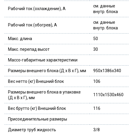
см. данные
Рабочий ток (охлаждение), А
внутр. блока
см. данные
Рабочий ток (обогрев), А
внутр. блока
Макс. длина
50
Макс. перепад высот
30
Массо-габаритные характеристики
Размеры внешнего блока (Д x В x Г), мм
950x1386x340
Вес нетто (кг) Внешний блок
106
Размеры внешнего блока в упаковке
1110x1530x460
(Д x В x Г), мм
Вес брутто (кг) Внешний блок
116
Присоединительные размеры
Диаметр труб жидкость
3/8