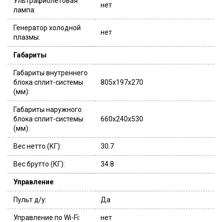
Ультрафиолетовая
нет
лампа:
Генератор холодной
нет
плазмы:
Габариты
Габариты внутреннего
блока сплит-системы
805x197x270
(мм):
Габариты наружного
блока сплит-системы
660x240x530
(мм):
Вес нетто (КГ):
30.7
Вес брутто (КГ):
34.8
Управление
Пульт д/у:
Да
Управление по Wi-Fi:
нет