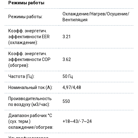
Режимы работы
Охлаждение/Нагрев/Осушение/
Режимы работы:
Вентиляция
Коэфф. энергетич.
эффективности EER
3.21
(охлаждение):
Коэфф. энергетич.
эффективности COP
3.62
(обогрев):
Частота (Гц):
50 Гц
Номинальный ток (А):
4,97/4,48
Производительность
550
по воздуху (м3/час):
Диапазон рабочих °C
(сух. терм.)
+18~43/-7~24
охлаждение/обогрев: