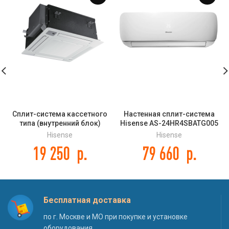
Сплит-система кассетного
Настенная сплит-система
типа (внутренний блок)
Hisense AS-24HR4SBATG005
Hisense AUC-12HR4SAA
NEO Premium Classic A
Hisense
Hisense
19 250
р.
79 660
р.
Бесплатная доставка
по г. Москве и МО при покупке и установке
оборудования