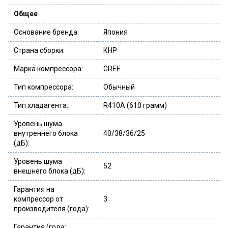
Общее
Основание бренда:
Япония
Страна сборки:
КНР
Марка компрессора:
GREE
Тип компрессора:
Обычный
Тип хладагента:
R410A (610 грамм)
Уровень шума
внутреннего блока
40/38/36/25
(дБ):
Уровень шума
52
внешнего блока (дБ):
Гарантия на
компрессор от
3
производителя (года):
Гарантия (года;