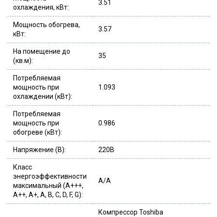
3.51
охлаждения, кВт:
Мощность обогрева,
3.57
кВт:
На помещение до
35
(кв.м):
Потребляемая
мощность при
1.093
охлаждении (кВт):
Потребляемая
мощность при
0.986
обогреве (кВт):
Напряжение (В):
220В
Класс
энергоэффективности
A/A
максимальный (A+++,
A++, A+, A, B, C, D, F, G):
Компрессор Toshiba