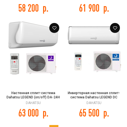
58 200
р.
61 900
р.
Настенная сплит-система
Инверторная настенная сплит-
Dahatsu LEGEND (on/off) DA-24H
система Dahatsu LEGEND DC
INVERTER DA-18i
DAHATSU
DAHATSU
63 000
р.
65 500
р.