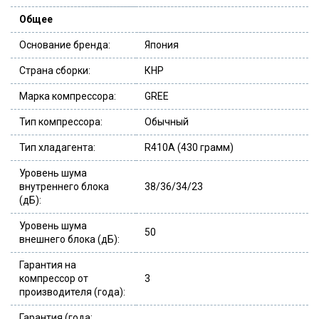
Общее
Основание бренда:
Япония
Страна сборки:
КНР
Марка компрессора:
GREE
Тип компрессора:
Обычный
Тип хладагента:
R410A (430 грамм)
Уровень шума
внутреннего блока
38/36/34/23
(дБ):
Уровень шума
50
внешнего блока (дБ):
Гарантия на
компрессор от
3
производителя (года):
Гарантия (года;