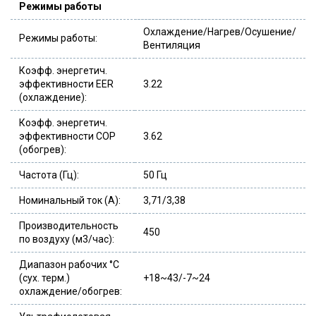
Режимы работы
Охлаждение/Нагрев/Осушение/
Режимы работы:
Вентиляция
Коэфф. энергетич.
эффективности EER
3.22
(охлаждение):
Коэфф. энергетич.
эффективности COP
3.62
(обогрев):
Частота (Гц):
50 Гц
Номинальный ток (А):
3,71/3,38
Производительность
450
по воздуху (м3/час):
Диапазон рабочих °C
(сух. терм.)
+18~43/-7~24
охлаждение/обогрев: