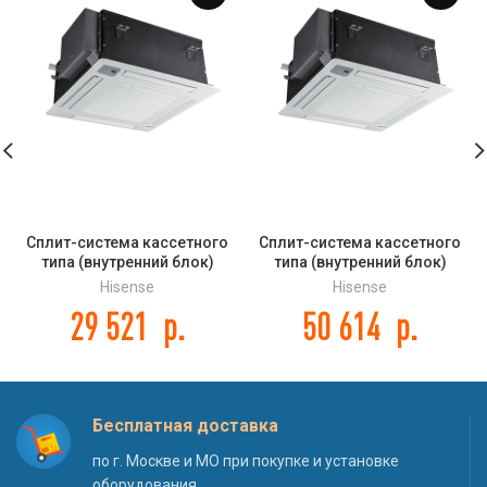
Сплит-система кассетного
Сплит-система кассетного
типа (внутренний блок)
типа (внутренний блок)
Hisense AUC-18UR4SAA2 DC
Hisense AUC-36UR4SGA DC
Hisense
Hisense
INVERTER
INVERTER
29 521
р.
50 614
р.
Бесплатная доставка
по г. Москве и МО при покупке и установке
оборудования