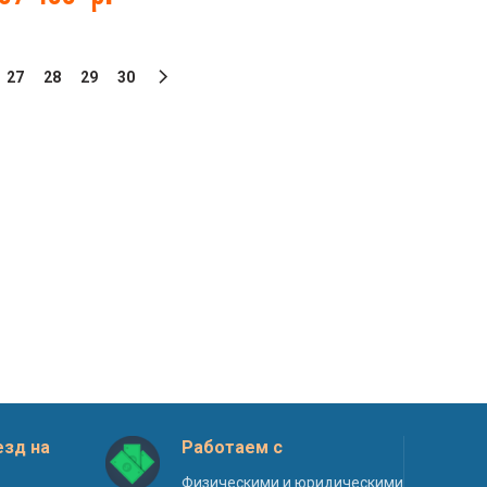
27
28
29
30
зд на
Работаем с
Физическими и юридическими