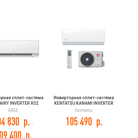
орная сплит-система
Инверторная сплит-система
AIRY INVERTER R32
KENTATSU KANAMI INVERTER
E / BLACK / GOLD,
KSGA70HZRN1W /
GREE
Kentatsu
2AVCXD-K6DNA1A
KSRA70HZRN1
04 830
р.
105 490
р.
–
09 400
р.