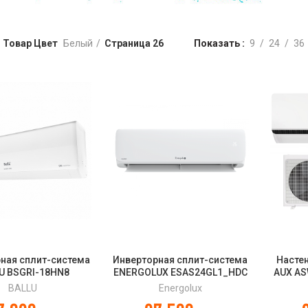
Товар Цвет
Белый
Страница 26
Показать
9
24
36
ная сплит-система
Инверторная сплит-система
Насте
U BSGRI-18HN8
ENERGOLUX ESAS24GL1_HDC
AUX AS
land DC inverter
/ ESAU24GL1_HDC Glarus DC
H36A4 /
BALLU
Energolux
Inverter