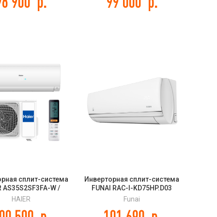
98 900
р.
99 000
р.
орная сплит-система
Инверторная сплит-система
R AS35S2SF3FA-W /
FUNAI RAC-I-KD75HP.D03
2SM4FA FLEXIS HEAT
KADZOKU Inverter 2025
HAIER
Funai
UMP -20C 2025
00 500
р.
101 690
р.