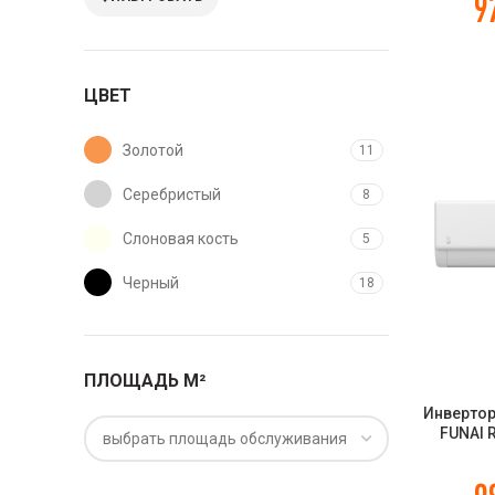
9
ЦВЕТ
Золотой
11
Серебристый
8
Слоновая кость
5
Черный
18
ПЛОЩАДЬ М²
Инвертор
FUNAI 
выбрать площадь обслуживания
AK