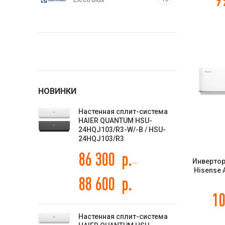
Energolux
81
Funai
63
GREE
25
HAIER
НОВИНКИ
66
Настенная сплит-система
Hisense
66
HAIER QUANTUM HSU-
24HQJ103/R3-W/-B / HSU-
Kentatsu
34
24HQJ103/R3
86 300
р.
Royal Clima
109
Инвертор
–
Hisense
88 600
р.
EXPER
TCL
37
10
Настенная сплит-система