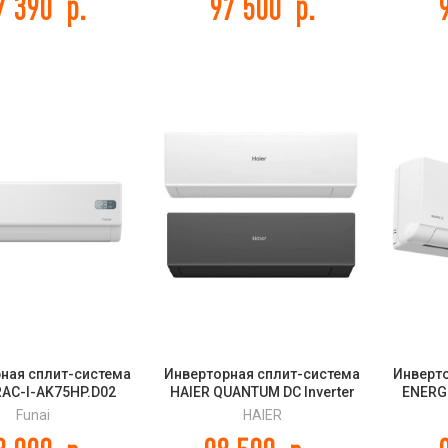
7 390
р.
97 500
р.
ная сплит-система
Инверторная сплит-система
Инверт
RAC-I-AK75HP.D02
HAIER QUANTUM DC Inverter
ENERG
OYA Inverter
AS70HQJ2HRA-W/-B
SAU1
Funai
HAIER