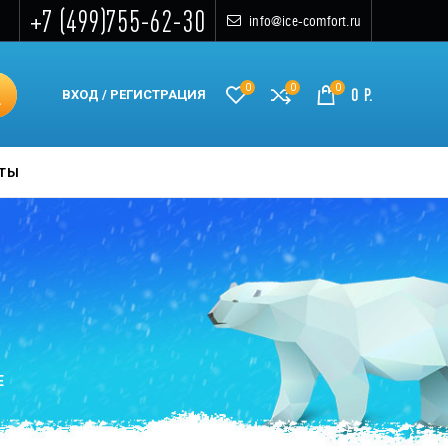
+7 (499)755-62-30
info@ice-comfort.ru
0
0
0
0
Р.
ВХОД / РЕГИСТРАЦИЯ
КТЫ
Е