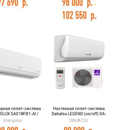
97 690
р.
98 000
р.
–
102 550
р.
орная сплит-система
Настенная сплит-система
OLUX SAS18FB1-AI /
Dahatsu LEGEND (on/off) DA-
8FB1-AI Baden DC
36H
Energolux
DAHATSU
Inverter