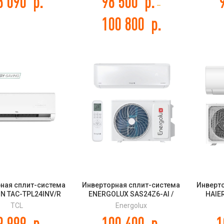
8 090
р.
98 500
р.
–
100 800
р.
ная сплит-система
Инверторная сплит-система
Инверт
IN TAC-TPL24INV/R
ENERGOLUX SAS24Z6-AI /
HAIE
SAU24Z6-AI ZURICH 6
1U35S
TCL
Energolux
P
9 999
р.
100 400
р.
1