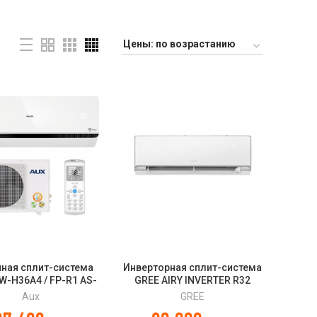
нная сплит-система
Инверторная сплит-система
W-H36A4 / FP-R1 AS-
GREE AIRY INVERTER R32
 FP-R1 PRIME ON/OFF
WHITE / BLACK / GOLD,
Aux
GREE
GWH09AVCXB-K6DNA1B