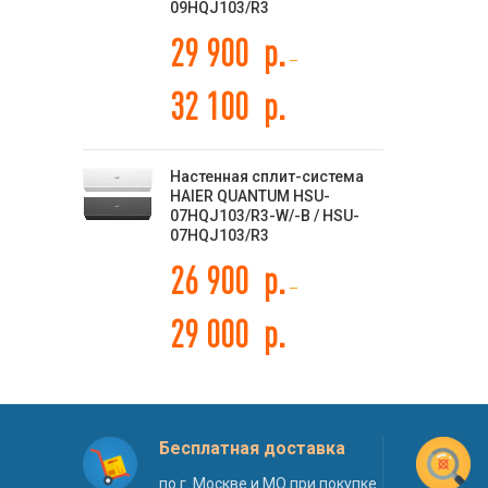
09HQJ103/R3
29 900
р.
–
32 100
р.
Настенная сплит-система
HAIER QUANTUM HSU-
07HQJ103/R3-W/-B / HSU-
07HQJ103/R3
26 900
р.
–
29 000
р.
Бесплатная доставка
по г. Москве и МО при покупке