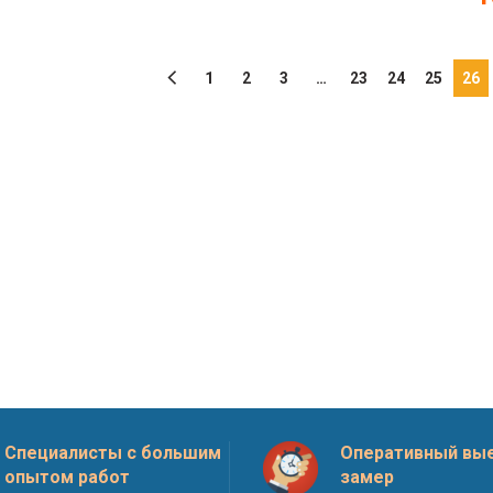
1
2
3
…
23
24
25
26
Специалисты с большим
Оперативный вые
опытом работ
замер