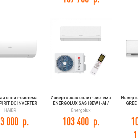
ая сплит-система
Инверторная сплит-система
Инверт
PIRIT DC INVERTER
ENERGOLUX SAS18EW1-AI /
GREE 
70HSL1HRA-W
SAU18EW1-AI Winterthur HP
WHIT
HAIER
Energolux
1U70HSL1FRA
Inverter
GWH1
3 000
р.
103 400
р.
1
1