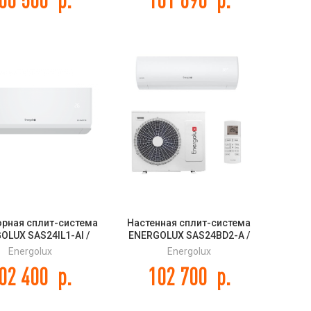
орная сплит-система
Настенная сплит-система
OLUX SAS24IL1-AI /
ENERGOLUX SAS24BD2-A /
L1-AI NYON Inverter
SAU24BD2-A BADEN 2
Energolux
Energolux
02 400
р.
102 700
р.