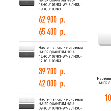
HAIER QUANTUM HSU-
18HQJ103/R3-W/-B / HSU-
18HQJ103/R3
62 900
р.
–
65 400
р.
Настенная сплит-система
HAIER QUANTUM HSU-
12HQJ103/R3-W/-B / HSU-
12HQJ103/R3
39 700
р.
–
Настенн
42 000
р.
HAIER S
AS
/
10
Настенная сплит-система
HAIER QUANTUM HSU-
09HQJ103/R3-W/-B / HSU-