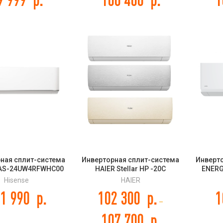
ная сплит-система
Инверторная сплит-система
Инверт
 AS-24UW4RFWHC00
HAIER Stellar HP -20С
ENERG
T PRO 2.0 EU DC
AS50SHP2HRA-W/-C/-S
SAU24I
Hisense
HAIER
Inverter
1 990
р.
102 300
р.
1
–
107 700
р.