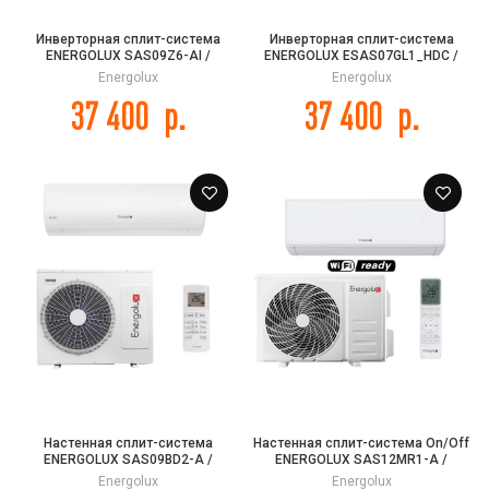
Инверторная сплит-система
Инверторная сплит-система
ENERGOLUX SAS09Z6-AI /
ENERGOLUX ESAS07GL1_HDC /
SAU09Z6-AI ZURICH 6
ESAU07GL1_HDC Glarus DC Inverter
Energolux
Energolux
37 400
р.
37 400
р.
Настенная сплит-система
Настенная сплит-система On/Off
ENERGOLUX SAS09BD2-A /
ENERGOLUX SAS12MR1-A /
SAU09BD2-A BADEN 2
SAU12MR1-A Mürren White
Energolux
Energolux