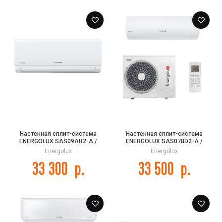
Настенная сплит-система
Настенная сплит-система
ENERGOLUX SAS09AR2-A /
ENERGOLUX SAS07BD2-A /
SAU09AR2-A Lausanne Pro
SAU07BD2-A BADEN 2
Energolux
Energolux
33 300
р.
33 500
р.