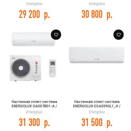
ESAU07GL1_H GLARUS
SAU07AR2-A Lausanne Pro
Energolux
Energolux
29 200
р.
30 800
р.
Настенная сплит-система
Настенная сплит-система
ENERGOLUX SAS07BD1-A /
ENERGOLUX ESAS09GL1_H /
SAU07BD1-A BADEN
ESAU09GL1_H GLARUS
Energolux
Energolux
31 300
р.
31 500
р.