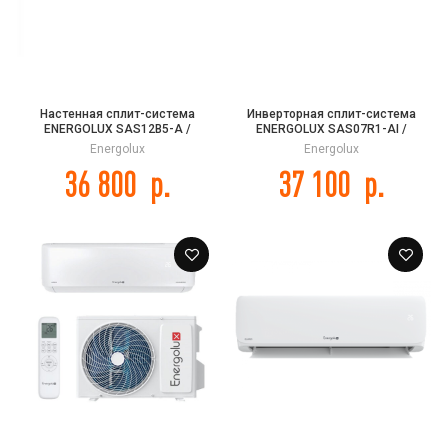
Настенная сплит-система
Инверторная сплит-система
ENERGOLUX SAS12B5-A /
ENERGOLUX SAS07R1-AI /
SAU12B5-A BASEL 5
SAU07R1-AI DAVOS Inverter
Energolux
Energolux
36 800
р.
37 100
р.