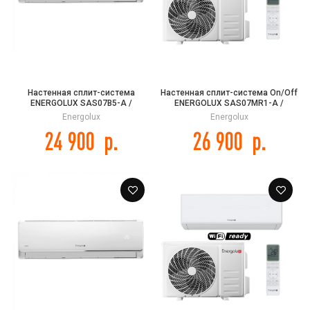
Настенная сплит-система
Настенная сплит-система On/Off
ENERGOLUX SAS07B5-A /
ENERGOLUX SAS07MR1-A /
SAU07B5-A BASEL 5
SAU07MR1-A Mürren White
Energolux
Energolux
24 900
р.
26 900
р.