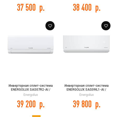
37 500
р.
38 400
р.
Инверторная сплит-система
Инверторная сплит-система
ENERGOLUX SAS07R2-AI /
ENERGOLUX SAS09IL1-AI /
SAU07R2-AI Davos Pro Inverter
SAU09IL1-AI NYON Inverter
Energolux
Energolux
39 200
р.
39 800
р.