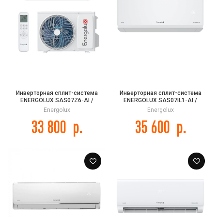
Инверторная сплит-система
Инверторная сплит-система
ENERGOLUX SAS07Z6-AI /
ENERGOLUX SAS07IL1-AI /
SAU07Z6-AI ZURICH 6
SAU07IL1-AI NYON Inverter
Energolux
Energolux
33 800
р.
35 600
р.