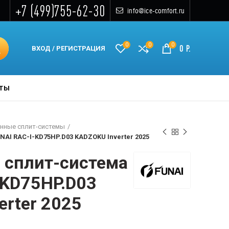
+7 (499)755-62-30
info@ice-comfort.ru
0
0
0
0
Р.
ВХОД / РЕГИСТРАЦИЯ
КТЫ
нные сплит-системы
AI RAC-I-KD75HP.D03 KADZOKU Inverter 2025
 сплит-система
-KD75HP.D03
erter 2025