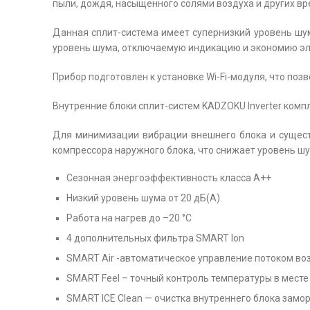
пыли, дождя, насыщенного солями воздуха и других вр
Данная сплит-система имеет супернизкий уровень шу
уровень шума, отключаемую индикацию и экономию эл
Прибор подготовлен к установке Wi-Fi-модуля, что поз
Внутренние блоки сплит-систем KADZOKU Inverter ком
Для минимизации вибрации внешнего блока и сущес
компрессора наружного блока, что снижает уровень шу
Сезонная энергоэффективность класса А++
Низкий уровень шума от 20 дБ(А)
Работа на нагрев до –20 °С
4 дополнительных фильтра SMART Ion
SMART Air -автоматическое управление потоком воз
SMART Feel – точный контроль температуры в мест
SMART ICE Clean — очистка внутреннего блока зам