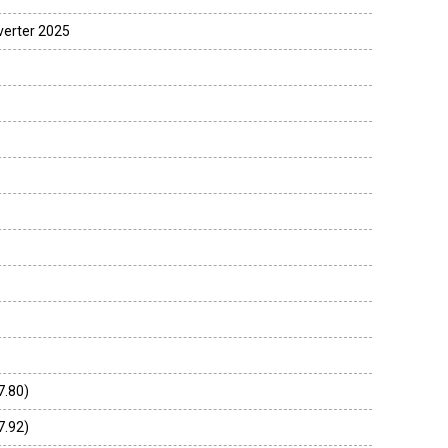
erter 2025
7.80)
7.92)