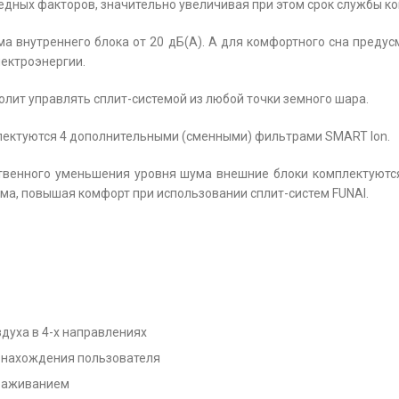
едных факторов, значительно увеличивая при этом срок службы к
ма внутреннего блока от 20 дБ(А). А для комфортного сна преду
ектроэнергии.
волит управлять сплит-системой из любой точки земного шара.
плектуются 4 дополнительными (сменными) фильтрами SMART Ion.
твенного уменьшения уровня шума внешние блоки комплектуютс
ма, повышая комфорт при использовании сплит-систем FUNAI.
духа в 4-х направлениях
е нахождения пользователя
ораживанием