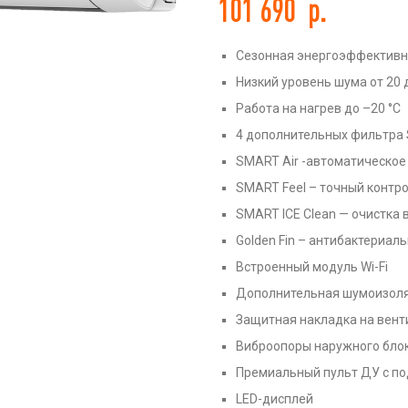
101 690
р.
Сезонная энергоэффективн
Низкий уровень шума от 20 
Работа на нагрев до –20 °С
ть
4 дополнительных фильтра 
SMART Air -автоматическое
SMART Feel – точный контр
SMART ICE Clean — очистка
Golden Fin – антибактериа
Встроенный модуль Wi-Fi
Дополнительная шумоизоля
Защитная накладка на вент
Виброопоры наружного бло
Премиальный пульт ДУ с по
LED-дисплей