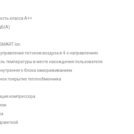
ость класса А++
дБ(А)
SMART Ion
 управление потоком воздуха в 4-х направлениях
оль температуры в месте нахождения пользователя
 внутреннего блока замораживанием
льное покрытие теплообменника
ция компрессора
или
ка
дсветкой