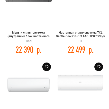
Мульти сплит-система
Настенная сплит-система TCL
(внутренний блок настенного
Gentle Cool On-Off TAC-TP07ONF/R
типа) FUNAI RAM-I-KM35HP.W01/S
Funai
TCL
серии KAGAMI Inverter
22 390
р.
22 499
р.