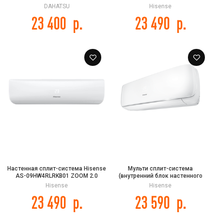
Classic A
DAHATSU
Hisense
23 400
р.
23 490
р.
Настенная сплит-система Hisense
Мульти сплит-система
AS-09HW4RLRKB01 ZOOM 2.0
(внутренний блок настенного
Classic A
типа) Hisense AMS-
Hisense
Hisense
12UW4RVETG00 серии Premium
23 490
р.
23 590
р.
Design FREE MATCH DC Inverter R32