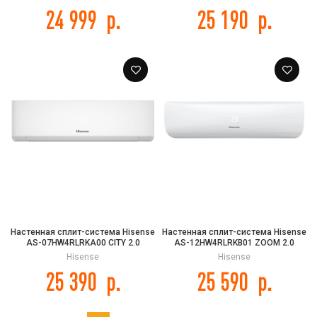
24 999
р.
25 190
р.
Настенная сплит-система Hisense
Настенная сплит-система Hisense
AS-07HW4RLRKA00 CITY 2.0
AS-12HW4RLRKB01 ZOOM 2.0
Classic A
Classic A
Hisense
Hisense
25 390
р.
25 590
р.