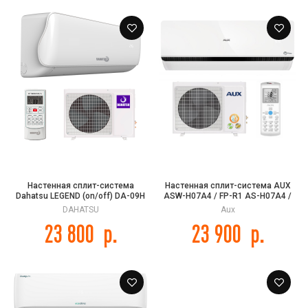
Настенная сплит-система
Настенная сплит-система AUX
Dahatsu LEGEND (on/off) DA-09H
ASW-H07A4 / FP-R1 AS-H07A4 /
FP-R1 PRIME ON/OFF
DAHATSU
Aux
23 800
р.
23 900
р.