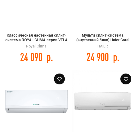
Классическая настенная сплит-
Мульти сплит-система
система ROYAL CLIMA серии VELA
(внутренний блок) Haier Coral
NUOVA RC-VX22HN
Super Match AS35PS1HRA-M
Royal Clima
HAIER
24 090
р.
24 900
р.