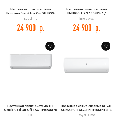
Настенная сплит-система
Настенная сплит-система
Ecoclima Grand line On-Off ECW-
ENERGOLUX SAS07B5-A /
TC07/AA-4R1 / EC-TC07/A-4R1
SAU07B5-A BASEL 5
Ecoclima
Energolux
24 900
р.
24 900
р.
Настенная сплит-система TCL
Настенная сплит-система ROYAL
Gentle Cool On-Off TAC-TP09ONF/R
CLIMA RC-TWL22HN TRIUMPH LITE
TCL
Royal Clima