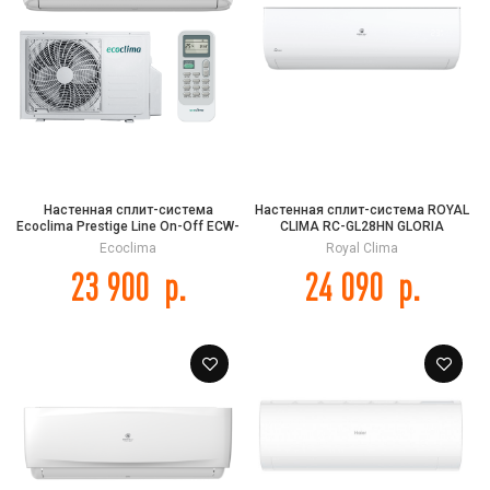
Настенная сплит-система
Настенная сплит-система ROYAL
Ecoclima Prestige Line On-Off ECW-
CLIMA RC-GL28HN GLORIA
HE07/BB-4R2 / EC-HE07/B-4R2
Ecoclima
Royal Clima
23 900
р.
24 090
р.