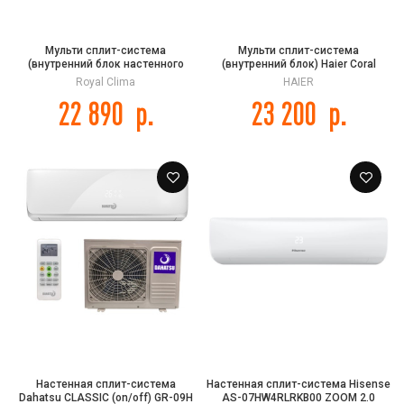
Мульти сплит-система
Мульти сплит-система
(внутренний блок настенного
(внутренний блок) Haier Coral
типа) Royal Clima RCI-TM18HN
Super Match AS25PS1HRA-M
Royal Clima
HAIER
серии TRIUMPH MULTI FLEXI EU ERP
22 890
р.
23 200
р.
Inverter
Настенная сплит-система
Настенная сплит-система Hisense
Dahatsu CLASSIC (on/off) GR-09H
AS-07HW4RLRKB00 ZOOM 2.0