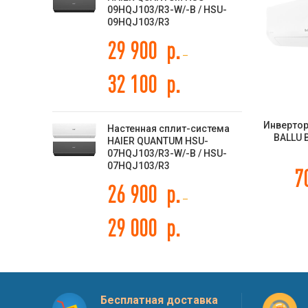
09HQJ103/R3-W/-B / HSU-
09HQJ103/R3
29 900
р.
–
32 100
р.
Инвертор
Настенная сплит-система
BALLU 
HAIER QUANTUM HSU-
серия 
07HQJ103/R3-W/-B / HSU-
07HQJ103/R3
7
26 900
р.
–
29 000
р.
Бесплатная доставка