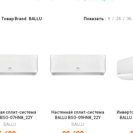
Товар Brand
BALLU
Показать
9
24
36
ая сплит-система
Настенная сплит-система
Инверт
 BSO-07HN8_22Y
BALLU BSO-09HN8_22Y
BALLU
lympio Edge
Olympio Edge
Smar
BALLU
BALLU