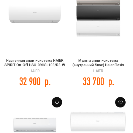
Настенная сплит-система HAIER
Мульти сплит-система
SPIRIT On-Off HSU-09HSL103/R3-W
(внутренний блок) Haier Flexis
/ HSU-09HSL103/R3
Super Match AS35S2SF3FA-W/-G/-
HAIER
HAIER
B
32 900
р.
33 700
р.