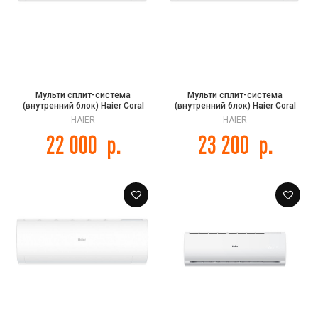
Мульти сплит-система
Мульти сплит-система
(внутренний блок) Haier Coral
(внутренний блок) Haier Coral
Super Match AS20PS1HRA-M
Super Match AS25PS1HRA-M
HAIER
HAIER
22 000
р.
23 200
р.