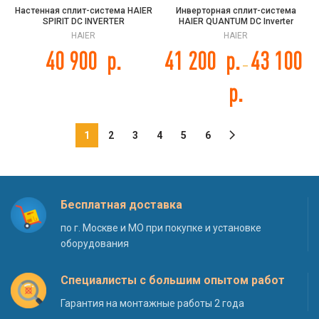
Настенная сплит-система HAIER
Инверторная сплит-система
SPIRIT DC INVERTER
HAIER QUANTUM DC Inverter
AS20HSL1HRA-W /1U20HSL1FRA
AS20HQJ2HRA-W/-B
HAIER
HAIER
40 900
р.
41 200
р.
43 100
–
р.
1
2
3
4
5
6
Бесплатная доставка
по г. Москве и МО при покупке и установке
оборудования
Специалисты с большим опытом работ
Гарантия на монтажные работы 2 года