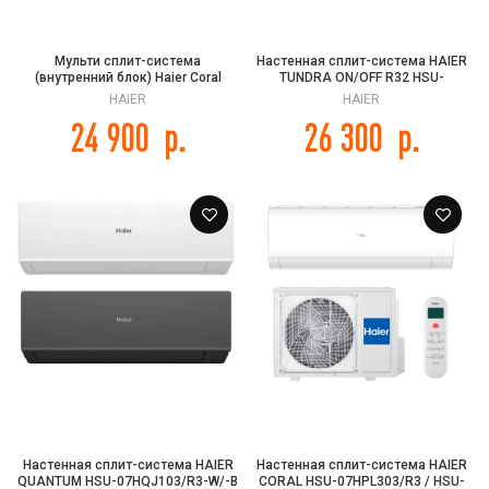
Мульти сплит-система
Настенная сплит-система HAIER
(внутренний блок) Haier Coral
TUNDRA ON/OFF R32 HSU-
Super Match AS35PS1HRA-M
07HTT03/R3 / HSU-07HTT103/R3
HAIER
HAIER
24 900
р.
26 300
р.
Настенная сплит-система HAIER
Настенная сплит-система HAIER
QUANTUM HSU-07HQJ103/R3-W/-B
CORAL HSU-07HPL303/R3 / HSU-