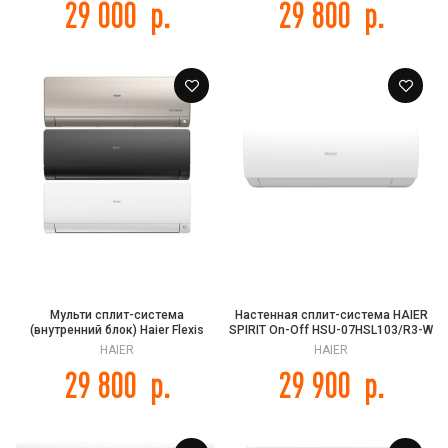
29 000
р.
29 800
р.
Мульти сплит-система
Настенная сплит-система HAIER
(внутренний блок) Haier Flexis
SPIRIT On-Off HSU-07HSL103/R3-W
Super Match AS25S2SF3FA-W/-G/-
/ HSU-07HSL103/R3
HAIER
HAIER
B
29 800
р.
29 900
р.