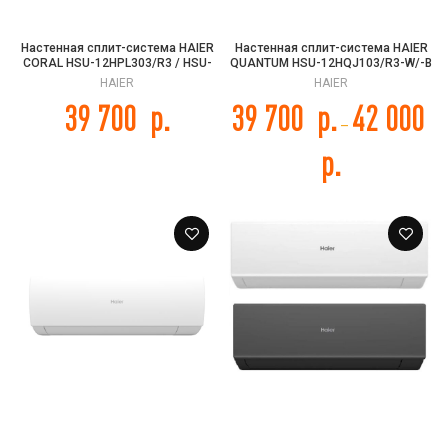
Настенная сплит-система HAIER
Настенная сплит-система HAIER
CORAL HSU-12HPL303/R3 / HSU-
QUANTUM HSU-12HQJ103/R3-W/-B
12HPL103/R3
/ HSU-12HQJ103/R3
HAIER
HAIER
39 700
р.
39 700
р.
42 000
–
р.