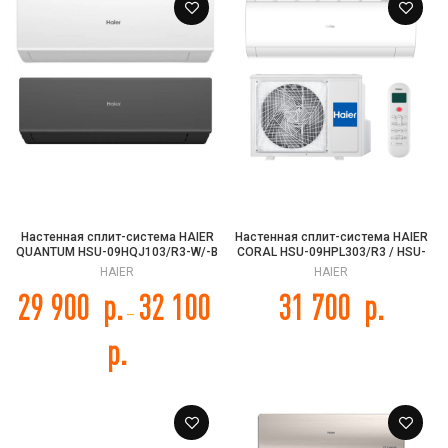
Настенная сплит-система HAIER
Настенная сплит-система HAIER
QUANTUM HSU-09HQJ103/R3-W/-B
CORAL HSU-09HPL303/R3 / HSU-
/ HSU-09HQJ103/R3
09HPL103/R3
HAIER
HAIER
29 900
р.
32 100
31 700
р.
–
р.