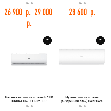
/ HSU-07HQJ103/R3
07HPL103/R3
HAIER
HAIER
26 900
р.
29 000
28 600
р.
–
р.
Настенная сплит-система HAIER
Мульти сплит-система
TUNDRA ON/OFF R32 HSU-
(внутренний блок) Haier Coral
09HTT103/R3 / HSU-09HTT103/R3
Super Match AS50PS1HRA-M
HAIER
HAIER