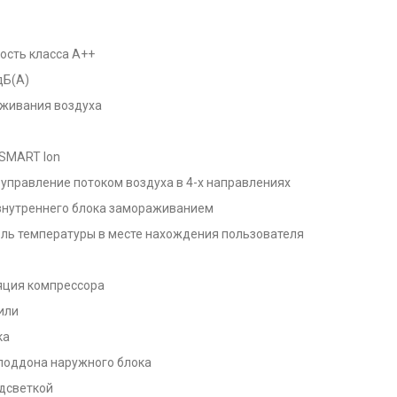
ость класса А++
дБ(А)
аживания воздуха
SMART Ion
 управление потоком воздуха в 4-х направлениях
 внутреннего блока замораживанием
оль температуры в месте нахождения пользователя
ция компрессора
или
ка
поддона наружного блока
дсветкой