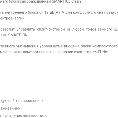
него блока замораживанием SMART ICE Clean.
ма внутреннего блока от 19 дБ(А). А для комфортного сна преду
ектроэнергии.
 позволит управлять сплит-системой из любой точки земного ша
рами SMART ION.
твенного уменьшения уровня шума внешние блоки комплектуютс
ма, повышая комфорт при использовании сплит-систем FUNAI.
духа в 4-х направлениях
ораживанием
е нахождения пользователя