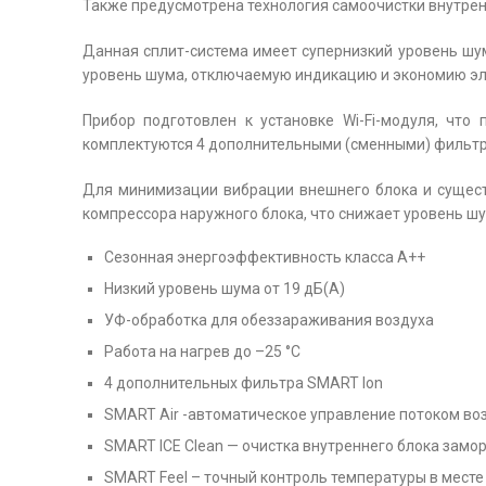
Также предусмотрена технология самоочистки внутрен
Данная сплит-система имеет супернизкий уровень шу
уровень шума, отключаемую индикацию и экономию эл
Прибор подготовлен к установке Wi-Fi-модуля, что
комплектуются 4 дополнительными (сменными) фильт
Для минимизации вибрации внешнего блока и сущес
компрессора наружного блока, что снижает уровень шу
Сезонная энергоэффективность класса А++
Низкий уровень шума от 19 дБ(А)
УФ-обработка для обеззараживания воздуха
Работа на нагрев до –25 °С
4 дополнительных фильтра SMART Ion
SMART Air -автоматическое управление потоком воз
SMART ICE Clean — очистка внутреннего блока зам
SMART Feel – точный контроль температуры в мест