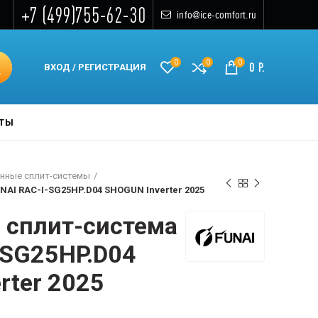
+7 (499)755-62-30
info@ice-comfort.ru
0
0
0
0
Р.
ВХОД / РЕГИСТРАЦИЯ
КТЫ
нные сплит-системы
AI RAC-I-SG25HP.D04 SHOGUN Inverter 2025
 сплит-система
-SG25HP.D04
rter 2025