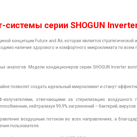
т-системы серии SHOGUN Inverter
иной концепции Future and Air, которая является стратегической
ходимо наличие здорового и комфортного микроклимата по всем п
ых аналогов. Модели кондиционеров серии SHOGUN Inverter воп
зайне позволят создать идеальный микроклимат и станут эффект
Ф-излучателями, отвечающими за стерилизацию воздушного 
лообменник, нейтрализуя 99,9% загрязнений – бактерий, вирусов 
равление воздушным потоком во всех направлениях, а благода
ения пользователя.