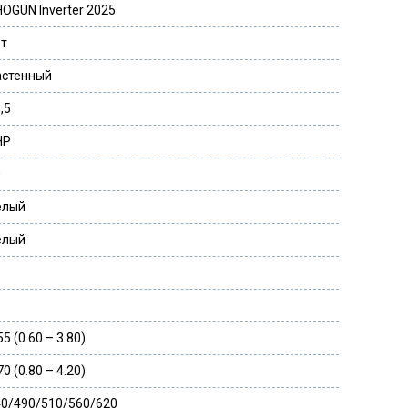
OGUN Inverter 2025
ет
астенный
,5
НР
0
елый
елый
55 (0.60 – 3.80)
70 (0.80 – 4.20)
40/490/510/560/620