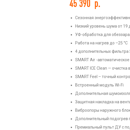
45 390
р.
Сезонная энергоэффективн
Низкий уровень шума от 19 
УФ-обработка для обеззар
ть
Работа на нагрев до –25 °С
4 дополнительных фильтра 
SMART Air -автоматическое
SMART ICE Clean — очистка
SMART Feel – точный контр
Встроенный модуль Wi-Fi
Дополнительная шумоизоля
Защитная накладка на вент
Виброопоры наружного бло
Дополнительный подогрев 
Премиальный пульт ДУ с по