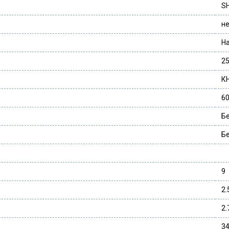
SH
н
Н
25
К
6
Б
Б
9
2.
2.
3