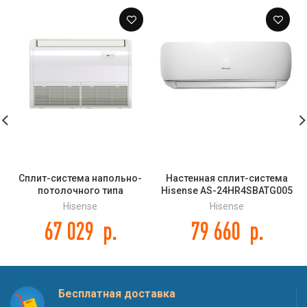
Сплит-система напольно-
Настенная сплит-система
потолочного типа
Hisense AS-24HR4SBATG005
(внутренний блок) Hisense
NEO Premium Classic A
Hisense
Hisense
AUV-60UR4SC DC INVERTER
67 029
р.
79 660
р.
Бесплатная доставка