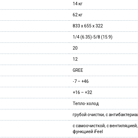
14 кг
62 кг
833 х 655 х 322
1/4 (6.35)-5/8 (15.9)
20
12
GREE
-7 – +46
+16 – +32
Тепло-холод
грубой очистки, с антибактери
с самоочисткой, с вентиляцией,
функцией iFeel