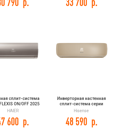
30 790
р.
33 700
р.
Premium Champagne
ATCH DC Inverter R32
нная сплит-система
Инверторная настенная
FLEXIS ON/OFF 2025
сплит-система серии
HFF203/R3-G / HSU-
CHAMPAGNE CRYSTAL SUPER
HAIER
Hisense
09HUF203/R3
DC Inverter (R32) AS-
47 600
р.
48 590
р.
10UW4RVETG01(C)