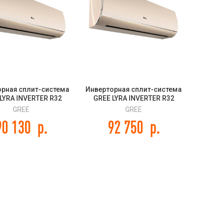
орная сплит-система
Инверторная сплит-система
LYRA INVERTER R32
GREE LYRA INVERTER R32
GWH09ACC-K6DNA1F
GOLD GWH12ACC-K6DNA1F
GREE
GREE
(champagne)
(champagne)
90 130
р.
92 750
р.