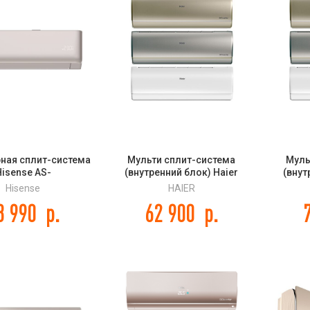
ная сплит-система
Мульти сплит-система
Муль
isense AS-
(внутренний блок) Haier
(внут
CHD00(C) VIBE PRO
Jade Super Match
Ja
Hisense
HAIER
NE EU DC Inverter
AS35S2SJ2FA-W/-G/-S
AS50
8 990
р.
62 900
р.