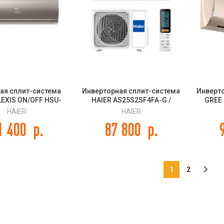
ая сплит-система
Инверторная сплит-система
Инверт
LEXIS ON/OFF HSU-
HAIER AS25S2SF4FA-G /
GREE 
103/R3-G / HSU-
1U25S2SM4FA FLEXIS HEAT
GOLD 
HAIER
HAIER
8HUF103/R3
PUMP -20C 2025
1 400
р.
87 800
р.
1
2