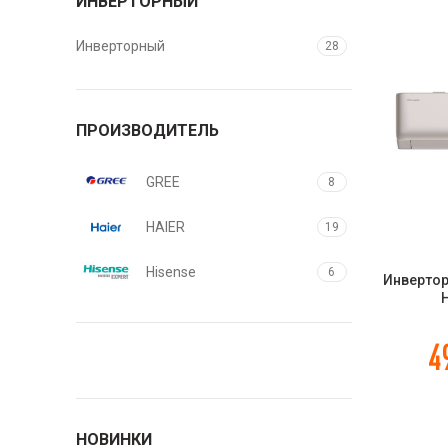
ИНВЕРТОРНЫЙ
Инверторный
28
ПРОИЗВОДИТЕЛЬ
GREE
8
HAIER
19
Hisense
6
Инвертор
H
10UW4RL
CHAMPAG
4
НОВИНКИ