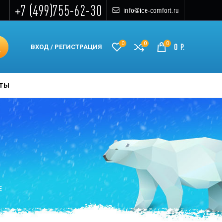
+7 (499)755-62-30
info@ice-comfort.ru
0
0
0
0
Р.
ВХОД / РЕГИСТРАЦИЯ
КТЫ
Е