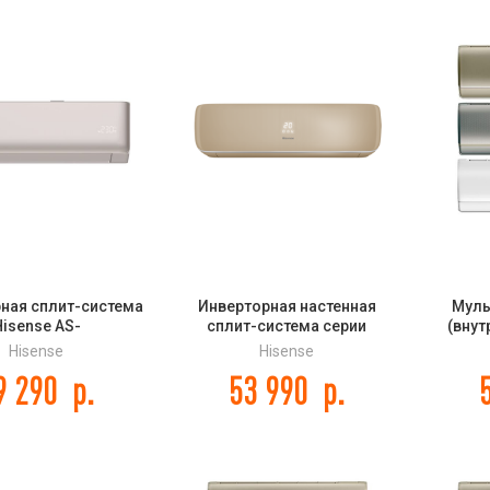
ная сплит-система
Инверторная настенная
Муль
isense AS-
сплит-система серии
(внут
CHD00(C) VIBE PRO
CHAMPAGNE CRYSTAL SUPER
Ja
Hisense
Hisense
NE EU DC Inverter
DC Inverter (R32) AS-
AS25
9 290
р.
53 990
р.
13UW4RVETG01(C)