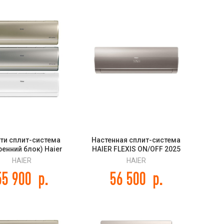
ти сплит-система
Настенная сплит-система
ренний блок) Haier
HAIER FLEXIS ON/OFF 2025
de Super Match
HSU-12HFF203/R3-G / HSU-
HAIER
HAIER
S2SJ2FA-W/-G/-S
12HUF203/R3
55 900
р.
56 500
р.