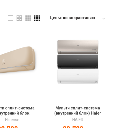
ти сплит-система
Мульти сплит-система
нутренний блок
(внутренний блок) Haier
ного типа) Hisense
Flexis Super Match
Hisense
HAIER
12UW4RVETG00(С)
AS35S2SF3FA-W/-G/-B