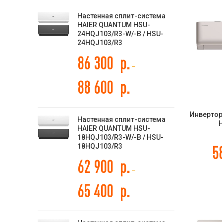
Настенная сплит-система
HAIER QUANTUM HSU-
24HQJ103/R3-W/-B / HSU-
24HQJ103/R3
86 300
р.
–
88 600
р.
Инвертор
Настенная сплит-система
H
HAIER QUANTUM HSU-
13UW4RL
18HQJ103/R3-W/-B / HSU-
CHAMPAG
18HQJ103/R3
5
62 900
р.
–
65 400
р.