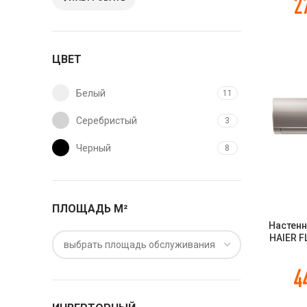
2
серии P
FREE MAT
ЦВЕТ
Белый
11
Серебристый
3
Черный
8
ПЛОЩАДЬ М²
Настенн
HAIER F
выбрать площадь обслуживания
HSU-07H
0
4