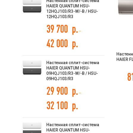
Настенная сплит-система
HAIER QUANTUM HSU-
12HQJ103/R3-W/-B / HSU-
12HQJ103/R3
39 700
р.
–
42 000
р.
Настенн
HAIER F
Настенная сплит-система
18HFF
HAIER QUANTUM HSU-
1
09HQJ103/R3-W/-B / HSU-
8
09HQJ103/R3
29 900
р.
–
32 100
р.
Настенная сплит-система
HAIER QUANTUM HSU-