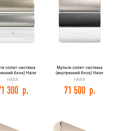
ти сплит-система
Мульти сплит-система
ренний блок) Haier
(внутренний блок) Haier
de Super Match
Flexis Super Match
HAIER
HAIER
S2SJ2FA-W/-G/-S
AS70S2SF3FA-W/-G/-B
71 300
р.
71 500
р.