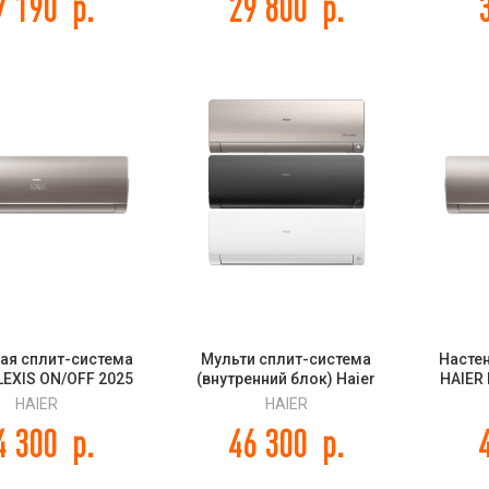
7 190
р.
29 800
р.
remium Champagne
серии 
CH DC Inverter R32
FREE M
ая сплит-система
Мульти сплит-система
Насте
LEXIS ON/OFF 2025
(внутренний блок) Haier
HAIER 
FF203/R3-G / HSU-
Flexis Super Match
HSU-09
HAIER
HAIER
7HUF203/R3
AS50S2SF3FA-W/-G/-B
4 300
р.
46 300
р.