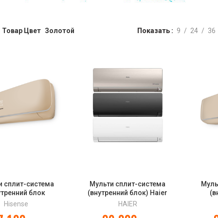
Товар Цвет
Золотой
Показать
9
24
36
и сплит-система
Мульти сплит-система
Муль
утренний блок
(внутренний блок) Haier
(в
ого типа) Hisense
Flexis Super Match
настен
Hisense
HAIER
9UW4RVETG00(С)
AS25S2SF3FA-W/-G/-B
AMS-