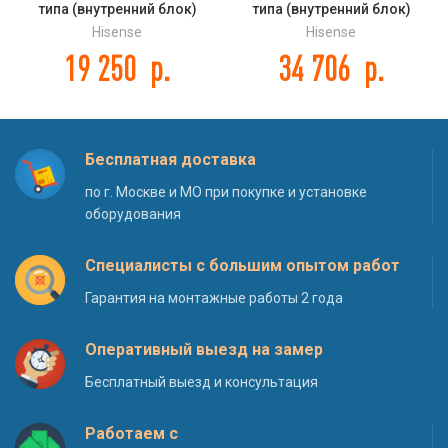
типа (внутренний блок)
типа (внутренний блок)
Hisense AUC-12HR4SAA
Hisense AUD-24UX4SLL1 DC
Hisense
Hisense
INVERTER
19 250
р.
34 706
р.
Бесплатная доставка
по г. Москве и МО при покупке и установке
оборудования
Специалисты с большим опытом работ
Гарантия на монтажные работы 2 года
Оперативный выезд на замер
Бесплатный выезд и консультация
Работаем с