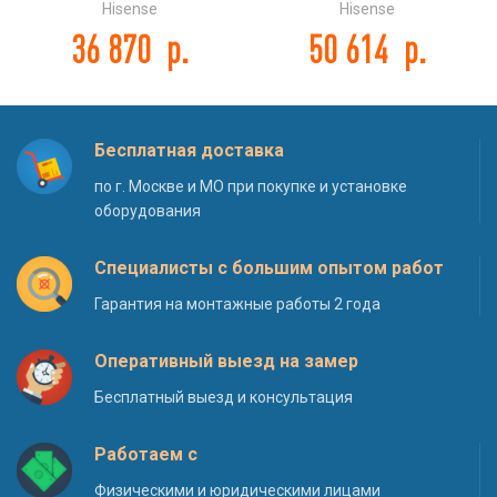
Hisense AUC-24UR4S1GA DC
Hisense AUC-36UR4SGA DC
Hisense
Hisense
INVERTER
INVERTER
36 870
р.
50 614
р.
Бесплатная доставка
по г. Москве и МО при покупке и установке
оборудования
Специалисты с большим опытом работ
Гарантия на монтажные работы 2 года
Оперативный выезд на замер
Бесплатный выезд и консультация
Работаем с
Физическими и юридическими лицами