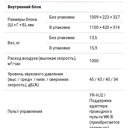
Внутренний блок
Без упаковки
1009 × 223 × 327
Размеры блока
(Ш × Г × В), мм
В упаковке
1100 × 420 × 314
Без упаковки
13,5
Вес, кг
В упаковке
15,9
Расход воздуха (высокая скорость),
1000
3
м
/час
Уровень звукового давления
(выс. / средн. / низк. / сверхнизк.
45 / 43 / 40 / 34
скорость), дБ(А)
YR-HJ2 /
Поддержка
адаптера
Пульт управления
проводного
пульта WK-B
(приобретается
отдельно)