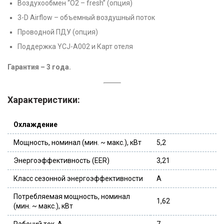
Воздухообмен “О2 – fresh” (опция)
3-D Airflow – объемный воздушный поток
Проводной ПДУ (опция)
Поддержка YCJ-A002 и Карт отеля
Гарантия – 3 года.
Характеристики:
Охлаждение
Мощность, номинал (мин. ~ макс.), кВт
5,2
Энергоэффективность (EER)
3,21
Класс сезонной энергоэффективности
A
Потребляемая мощность, номинал
1,62
(мин. ~ макс.), кВт
Рабочий ток, А
7