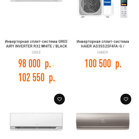
Инверторная сплит-система GREE
Инверторная сплит-система
AIRY INVERTER R32 WHITE / BLACK
HAIER AS35S2SF4FA-G /
/ GOLD, GWH09AVCXB-K6DNA1B
1U35S2SM4FA FLEXIS HEAT PUMP
GREE
HAIER
-20C 2025
98 000
р.
100 500
р.
–
102 550
р.