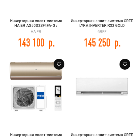
Инверторная сплит-система
Инверторная сплит-система GREE
HAIER AS50S2SF4FA-G /
LYRA INVERTER R32 GOLD
1U50S2SJ3FA FLEXIS HEAT PUMP
GWH18ACD-K6DNA1I (champagne)
HAIER
GREE
-20C 2025
143 100
р.
145 250
р.
Инверторная сплит-система
Инверторная сплит-система GREE