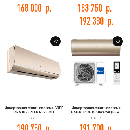
1U35MEC1FRA
168 000
р.
183 750
р.
–
192 330
р.
Инверторная сплит-система GREE
Инверторная сплит-система
LYRA INVERTER R32 GOLD
HAIER JADE DC-Inverter (HEAT
GWH24ACE-K6DNA1I (champagne)
PUMP -25C) AS50S2SJ3FA-G /
GREE
HAIER
1U50JEC1FRA
190 750
р.
191 700
р.