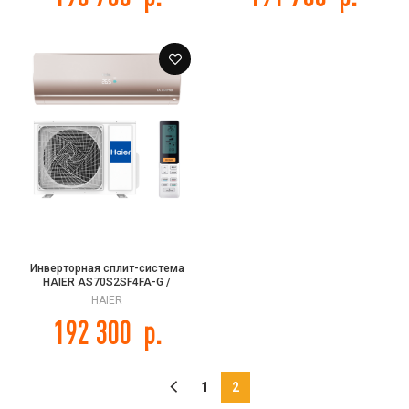
Инверторная сплит-система
HAIER AS70S2SF4FA-G /
1U70S2SJ2FA FLEXIS HEAT PUMP
HAIER
-20C 2025
192 300
р.
1
2