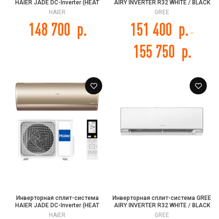
HAIER JADE DC-Inverter (HEAT
AIRY INVERTER R32 WHITE / BLACK
PUMP -25C) AS25S2SJ3FA-G /
/ GOLD, GWH18AVDXE-K6DNA1A
HAIER
GREE
1U25MEC1FRA
148 700
р.
151 400
р.
–
155 750
р.
Инверторная сплит-система
Инверторная сплит-система GREE
HAIER JADE DC-Inverter (HEAT
AIRY INVERTER R32 WHITE / BLACK
PUMP -25C) AS35S2SJ3FA-G /
/ GOLD, GWH24AVEXF-K6DNA1A
HAIER
GREE