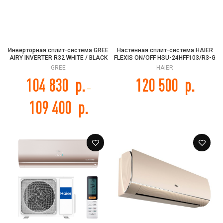
Инверторная сплит-система GREE
Настенная сплит-система HAIER
AIRY INVERTER R32 WHITE / BLACK
FLEXIS ON/OFF HSU-24HFF103/R3-G
/ GOLD, GWH12AVCXD-K6DNA1A
/ HSU-24HUF103/R3
GREE
HAIER
104 830
р.
120 500
р.
–
109 400
р.