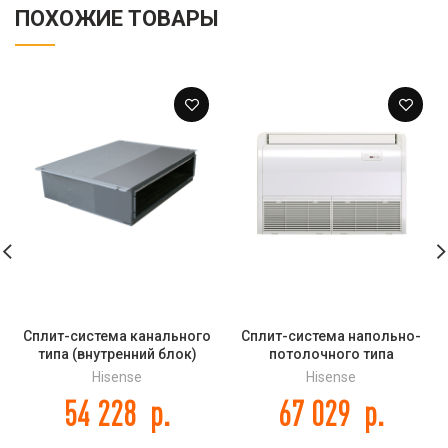
ПОХОЖИЕ ТОВАРЫ
Сплит-система канального
Сплит-система напольно-
типа (внутренний блок)
потолочного типа
Hisense AUD-48UX4SHH DC
(внутренний блок) Hisense
Hisense
Hisense
INVERTER
AUV-60UR4SC DC INVERTER
54 228
р.
67 029
р.