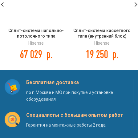
Сплит-система напольно-
Сплит-система кассетного
потолочного типа
типа (внутренний блок)
(внутренний блок) Hisense
Hisense AUC-12HR4SAA
Hisense
Hisense
AUV-60UR4SC DC INVERTER
67 029
р.
19 250
р.
Бесплатная доставка
по г. Москве и МО при покупке и установке
оборудования
Специалисты с большим опытом работ
Гарантия на монтажные работы 2 года