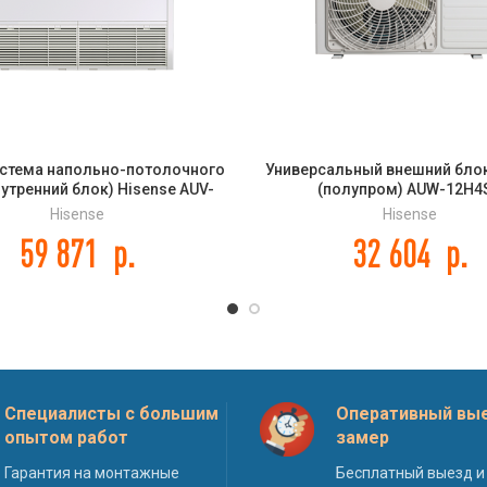
стема напольно-потолочного
Универсальный внешний блок
нутренний блок) Hisense AUV-
(полупром) AUW-12H4
48UR4SC DC INVERTER
Hisense
Hisense
59 871
р.
32 604
р.
Специалисты с большим
Оперативный вые
опытом работ
замер
Гарантия на монтажные
Бесплатный выезд и