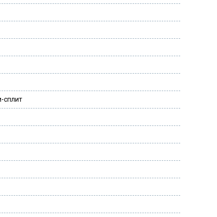
и-сплит