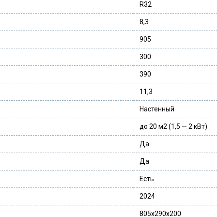
R32
8,3
905
300
390
11,3
Настенный
до 20 м2 (1,5 — 2 кВт)
Да
Да
Есть
2024
805x290x200