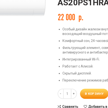
AS20PS1HR
22 000
р.
Особый дизайн жалюзи вну
восходящий воздушный пот
ть
Комфортный сон, 24-часовой
Фильтрующий элемент, сов
антивирусного и антибакте
Интегрированный Wi-Fi.
Работает с Алисой.
Скрытый дисплей.
Переключение режимов рабо
Количество
В КОРЗИНУ
Сравнить
Добавить в