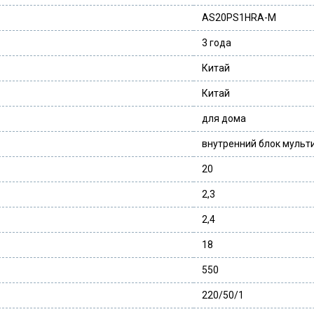
AS20PS1HRA-M
3 года
Китай
Китай
для дома
внутренний блок мульт
20
2,3
2,4
18
550
220/50/1