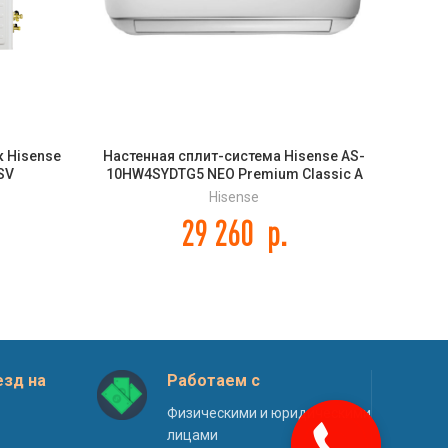
 Hisense
Настенная сплит-система Hisense AS-
Униве
SV
10HW4SYDTG5 NEO Premium Classic A
Hisense
29 260
р.
зд на
Работаем с
Физическими и юридическими
лицами