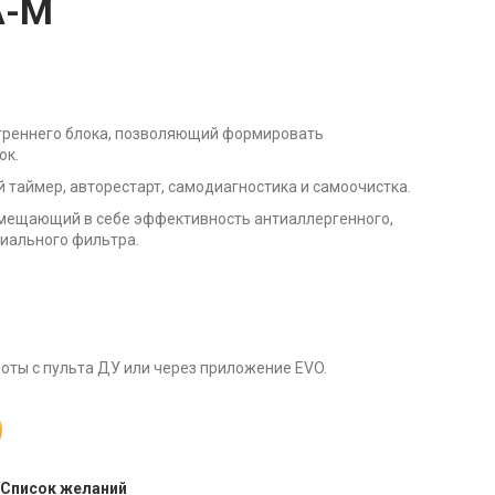
A-M
треннего блока, позволяющий формировать
ок.
 таймер, авторестарт, самодиагностика и самоочистка.
мещающий в себе эффективность антиаллергенного,
риального фильтра.
ты с пульта ДУ или через приложение EVO.
 Список желаний