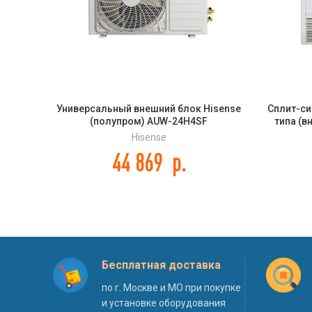
Универсальный внешний блок Hisense
Сплит-си
(полупром) AUW-24H4SF
типа (в
Hisense
44 869
р.
Бесплатная доставка
по г. Москве и МО при покупке
и установке оборудования