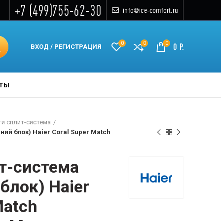
+7 (499)755-62-30
info@ice-comfort.ru
0
0
0
0
Р.
ВХОД / РЕГИСТРАЦИЯ
КТЫ
и сплит-система
ний блок) Haier Coral Super Match
т-система
блок) Haier
Match