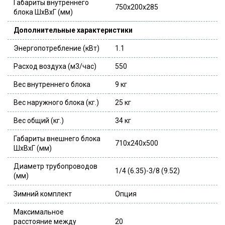
Габариты внутреннего
750x200x285
блока ШхВхГ (мм)
Дополнительные характеристики
Энергопотребление (кВт)
1.1
Расход воздуха (м3/час)
550
Вес внутреннего блока
9 кг
Вес наружного блока (кг.)
25 кг
Вес общий (кг.)
34 кг
Габариты внешнего блока
710x240x500
ШхВхГ (мм)
Диаметр трубопроводов
1/4 (6.35)-3/8 (9.52)
(мм)
Зимний комплект
Опция
Максимальное
расстояние между
20