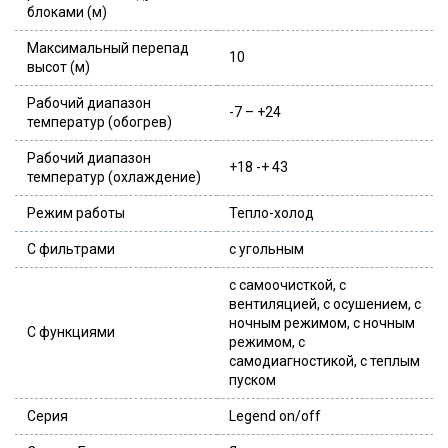
блоками (м)
Максимальный перепад
10
высот (м)
Рабочий диапазон
-7 – +24
температур (обогрев)
Рабочий диапазон
+18 -+ 43
температур (охлаждение)
Режим работы
Тепло-холод
С фильтрами
с угольным
с самоочисткой, с
вентиляцией, с осушением, с
ночным режимом, с ночным
С функциями
режимом, с
самодиагностикой, с теплым
пуском
Серия
Legend on/off