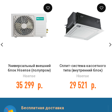
Универсальный внешний
Сплит-система кассетного
блок Hisense (полупром)
типа (внутренний блок)
AUW-18H4SS
Hisense AUC-18UR4SAA2 DC
Hisense
Hisense
INVERTER
35 299
р.
29 521
р.
Бесплатная доставка