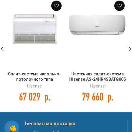
Сплит-система напольно-
Настенная сплит-система
потолочного типа
Hisense AS-24HR4SBATG005
(внутренний блок) Hisense
NEO Premium Classic A
Hisense
Hisense
AUV-60UR4SC DC INVERTER
67 029
р.
79 660
р.
Бесплатная доставка