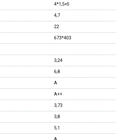
4*1,5×5
4,7
22
673*403
3,24
6,8
A
A++
3,73
3,8
5,1
A