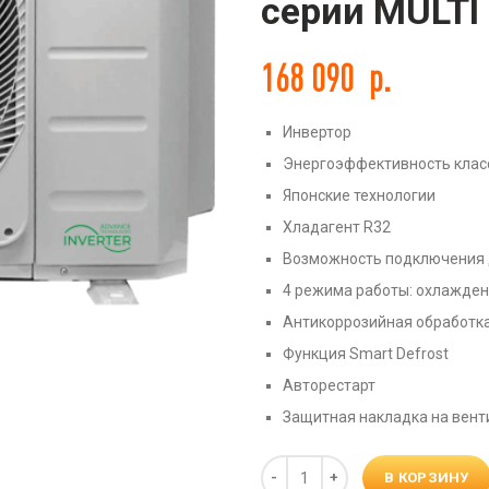
серии MULTI 
168 090
р.
Инвертор
Энергоэффективность клас
Японские технологии
Хладагент R32
Возможность подключения д
4 режима работы: охлажден
Антикоррозийная обработка 
Функция Smart Defrost
Авторестарт
Защитная накладка на вент
Количество
В КОРЗИНУ