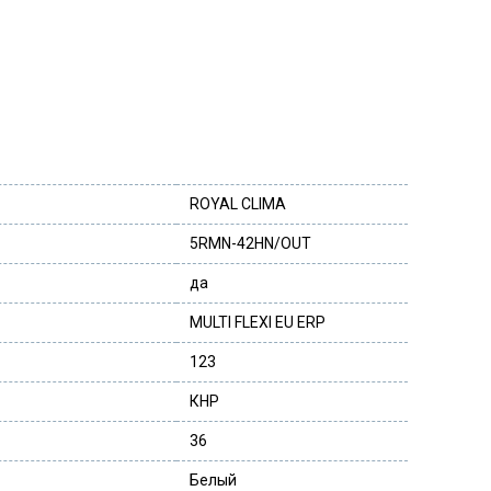
ROYAL CLIMA
5RMN-42HN/OUT
да
MULTI FLEXI EU ERP
123
КНР
36
Белый