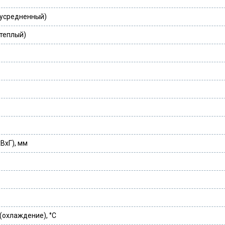
 усредненный)
 теплый)
ВxГ), мм
(охлаждение), °C