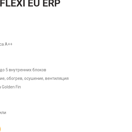
FLEXI EU ERP
са А++
о 5 внутренних блоков
ие, обогрев, осушение, вентиляция
Golden Fin
или