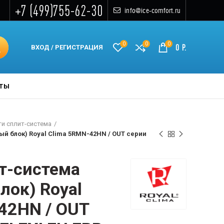
+7 (499)755-62-30
info@ice-comfort.ru
0
0
0
0
Р.
ВХОД / РЕГИСТРАЦИЯ
КТЫ
и сплит-система
й блок) Royal Clima 5RMN-42HN / OUT серии
т-система
лок) Royal
42HN / OUT