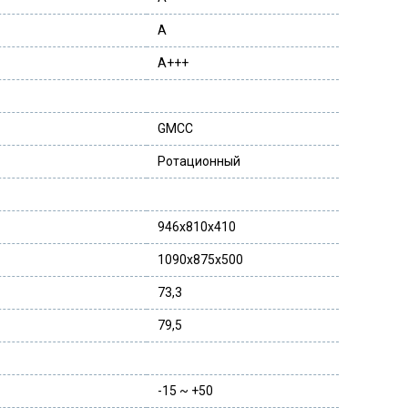
A
A+++
GMCC
Ротационный
946x810x410
1090x875x500
73,3
79,5
-15 ~ +50