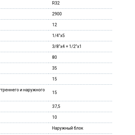
R32
2900
12
1/4″x5
3/8″x4 + 1/2″x1
80
35
15
треннего и наружного
15
37,5
10
Наружный блок