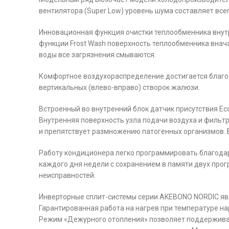
вентилятора (Super Low) уровень шума составляет все
Инновационная функция очистки теплообменника внутр
функции Frost Wash поверхность теплообменника внача
воды все загрязнения смываются.
Комфортное воздухораспределение достигается благод
вертикальных (влево-вправо) створок жалюзи.
Встроенный во внутренний блок датчик присутствия Ec
Внутренняя поверхность узла подачи воздуха и фильт
и препятствует размножению патогенных организмов. 
Работу кондиционера легко программировать благода
каждого дня недели с сохранением в памяти двух про
неисправностей.
Инверторные сплит-системы серии AKEBONO NORDIC явл
Гарантированная работа на нагрев при температуре на
Режим «Дежурного отопления» позволяет поддерживать 