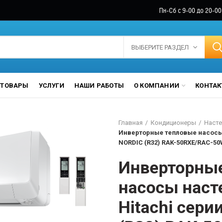
Пн-Сб с 9-00 до 20-00
ВЫБЕРИТЕ РАЗДЕЛ
ТОВАРЫ
УСЛУГИ
НАШИ РАБОТЫ
О КОМПАНИИ
КОНТА
Главная
Кондиционеры
Насте
Инверторные тепловые насосы 
NORDIC (R32) RAK-50RXE/RAC-5
Инверторны
насосы наст
Hitachi сер