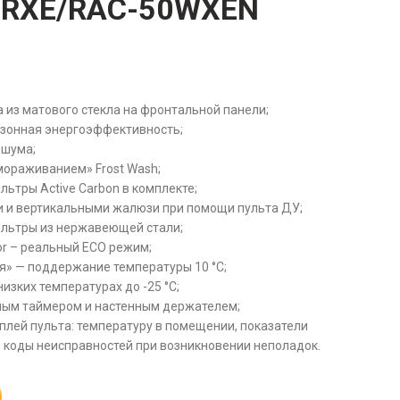
50RXE/RAC-50WXEN
 из матового стекла на фронтальной панели;
зонная энергоэффективность;
 шума;
мораживанием» Frost Wash;
ьтры Active Carbon в комплекте;
и и вертикальными жалюзи при помощи пульта ДУ;
ильтры из нержавеющей стали;
or – реальный ECO режим;
я» — поддержание температуры 10 °C;
низких температурах до -25 °С;
ьным таймером и настенным держателем;
плей пульта: температуру в помещении, показатели
 коды неисправностей при возникновении неполадок.