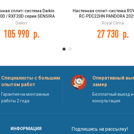
нная сплит-система Daikin
Настенная сплит-система RO
0D / RXF20D серии SENSIRA
RC-PDC22HN PANDORA 2025
Daikin
Royal Clima
105 990
р.
27 730
р.
Специалисты с большим
Оперативный вые
опытом работ
замер
Гарантия на монтажные
Бесплатный выезд и
работы 2 года
консультация
ИНФОРМАЦИЯ
Подпишись на рассылку!