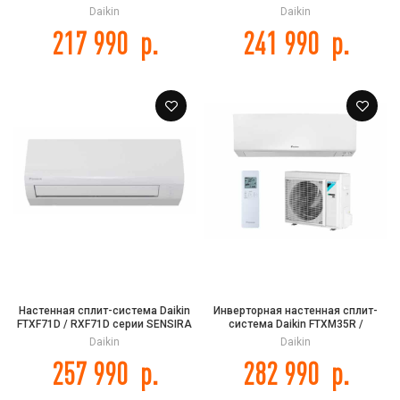
RXM20R9 серии PERFERA
RXM25R9 серии PERFERA
Daikin
Daikin
217 990
р.
241 990
р.
Настенная сплит-система Daikin
Инверторная настенная сплит-
FTXF71D / RXF71D серии SENSIRA
система Daikin FTXM35R /
RXM35R9 серии PERFERA
Daikin
Daikin
257 990
р.
282 990
р.