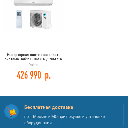
Инверторная настенная сплит-
система Daikin FTXM71R / RXM71R
серии PERFERA
Daikin
426 990
р.
Бесплатная доставка
по г. Москве и МО при покупке и установке
оборудования