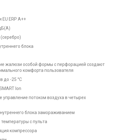
 EU ERP A++
дБ(А)
 (серебро)
утреннего блока
ние жалюзи особой формы с перфорацией создают
симального комфорта пользователя
 до -25 °С
SMART Ion
е управление потоком воздуха в четырех
 внутреннего блока замораживанием
 температуры с пульта
ция компрессора
или