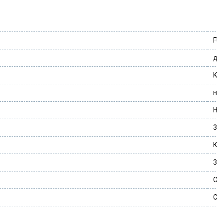
F
K
н
Н
3
3