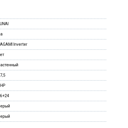
UNAI
да
AGAMI Inverter
ет
астенный
7,5
КНР
6+24
Серый
Серый