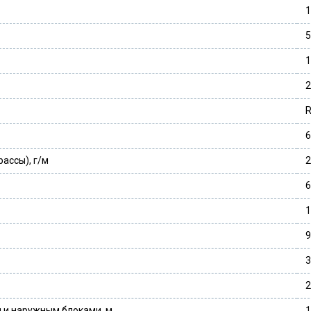
1
5
1
2
6
ассы), г/м
2
6
1
9
3
2
 и наружным блоками, м
1