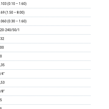
.103 (0.10 – 1.60)
.69 (1.50 – 8.00)
.060 (0.30 – 1.60)
20-240/50/1
R32
00
0
,35
/4″
,53
/8″
5
5