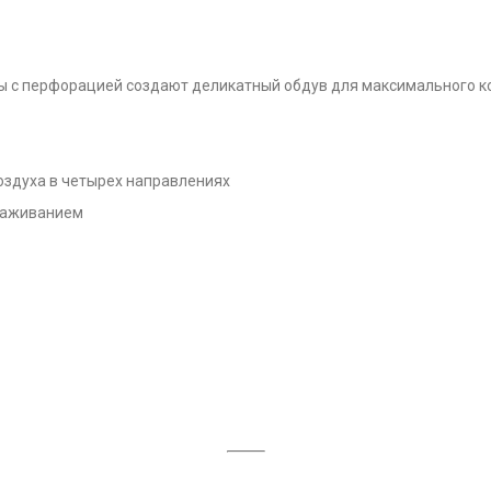
ы с перфорацией создают деликатный обдув для максимального 
оздуха в четырех направлениях
ораживанием