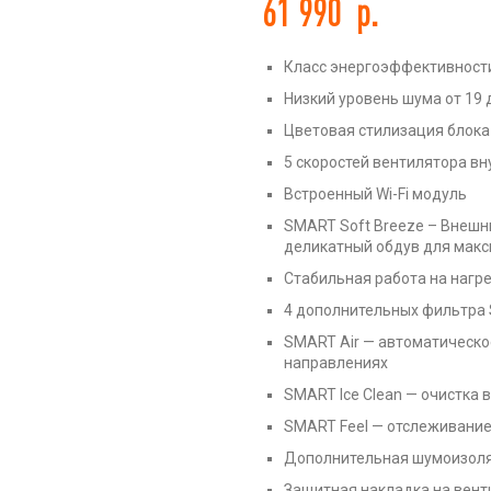
61 990
р.
Класс энергоэффективности
Низкий уровень шума от 19 
Цветовая стилизация блока
ть
5 скоростей вентилятора вн
Встроенный Wi-Fi модуль
SMART Soft Breeze – Внеш
деликатный обдув для мак
Стабильная работа на нагрев
4 дополнительных фильтра 
SMART Air — автоматическо
направлениях
SMART Ice Clean — очистка
SMART Feel — отслеживание
Дополнительная шумоизоля
Защитная накладка на вент