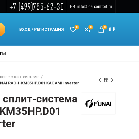
+7 (499)755-62-30
info@ice-comfort.ru
0
0
0
0
Р.
ВХОД / РЕГИСТРАЦИЯ
КТЫ
нные сплит-системы
NAI RAC-I-KM35HP.D01 KAGAMI Inverter
 сплит-система
-KM35HP.D01
ter