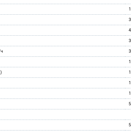
1
3
4
3
/ч
3
1
)
1
1
1
5
5