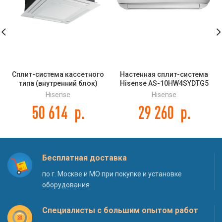
Сплит-система кассетного
Настенная сплит-система
типа (внутренний блок)
Hisense AS-10HW4SYDTG5
Hisense AUC-36UR4SGA DC
NEO Premium Classic A
Hisense
Hisense
INVERTER
50 614
р.
29 260
р.
Бесплатная доставка
по г. Москве и МО при покупке и установке
оборудования
Специалисты с большим опытом работ