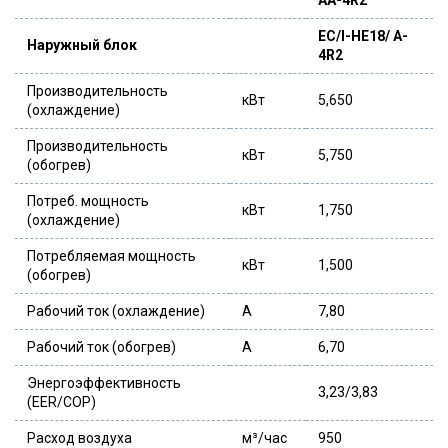
EC/I-HE18/ A-
Наружный блок
4R2
Производительность
кВт
5,650
(охлаждение)
Производительность
кВт
5,750
(обогрев)
Потреб. мощность
кВт
1,750
(охлаждение)
Потребляемая мощность
кВт
1,500
(обогрев)
Рабочий ток (охлаждение)
A
7,80
Рабочий ток (обогрев)
A
6,70
Энергоэффективность
3,23/3,83
(EER/COP)
Расход воздуха
м³/час
950