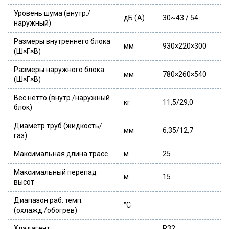
Уровень шума (внутр./
дБ (А)
30~43 / 54
наружный)
Размеры внутреннего блока
мм
930×220×300
(Ш×Г×В)
Размеры наружного блока
мм
780×260×540
(Ш×Г×В)
Вес нетто (внутр./наружный
кг
11,5/29,0
блок)
Диаметр труб (жидкость/
мм
6,35/12,7
газ)
Максимальная длина трасс
м
25
Максимальный перепад
м
15
высот
Диапазон раб. темп.
°С
(охлажд./обогрев)
Хладагент
R32