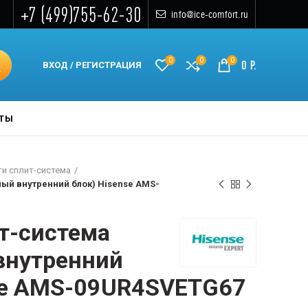
+7 (499)755-62-30
info@ice-comfort.ru
0
0
0
0
Р.
ВХОД / РЕГИСТРАЦИЯ
КТЫ
и сплит-система
ный внутренний блок) Hisense AMS-
т-система
внутренний
se AMS-09UR4SVETG67