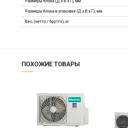
Размеры блока (Д x В x Г), мм
Размеры блока в упаковке (Д x В x Г), мм
Вес, (нетто / брутто), кг
ПОХОЖИЕ ТОВАРЫ