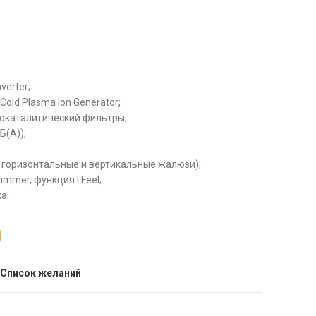
verter;
old Plasma Ion Generator;
 фотокаталитический фильтры;
Б(А));
е горизонтальные и вертикальные жалюзи);
immer, функция I Feel;
а.
 Список желаний