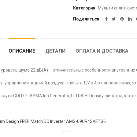
Категория:
Мульти сплит-сист
Поделиться
ОПИСАНИЕ
ДЕТАЛИ
ОПЛАТА И ДОСТАВКА
уровень шума 22 дБ(А) – отличительные особенности внутренних 
 управления подачей воздуха с пульта ДУ в 4-х направлениях, ч
духа COLD PLASMA Ion Generator, ULTRA Hi Density фильтра, фотока
um Design FREE Match DC Inverter AMS-09UR4SVETG6