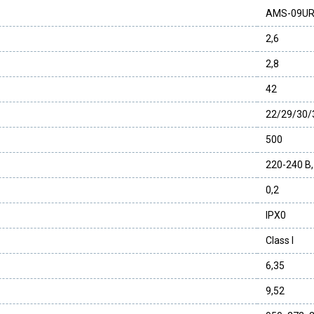
AMS-09U
2,6
2,8
42
22/29/30/
500
220-240 В,
0,2
IPX0
Class I
6,35
9,52