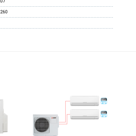
207
x260