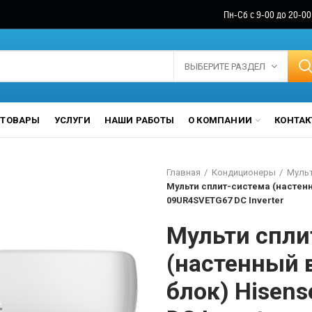
Пн-Сб с 9-00 до 20-00
ВЫБЕРИТЕ РАЗДЕЛ
ТОВАРЫ
УСЛУГИ
НАШИ РАБОТЫ
О КОМПАНИИ
КОНТА
Главная
Кондиционеры
Мульт
Мульти сплит-система (настен
09UR4SVETG67 DC Inverter
Мульти спли
(настенный 
блок) Hisen