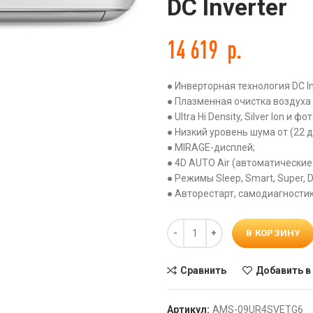
DC Inverter
14 619
р.
● Инверторная технология DC In
ть
● Плазменная очистка воздуха C
● Ultra Hi Density, Silver Ion и
● Низкий уровень шума от (22 д
● MIRAGE-дисплей;
● 4D AUTO Air (автоматически
● Режимы Sleep, Smart, Super, D
● Авторестарт, самодиагностик
Количество
В КОРЗИНУ
Сравнить
Добавить в
Артикул:
AMS-09UR4SVETG6