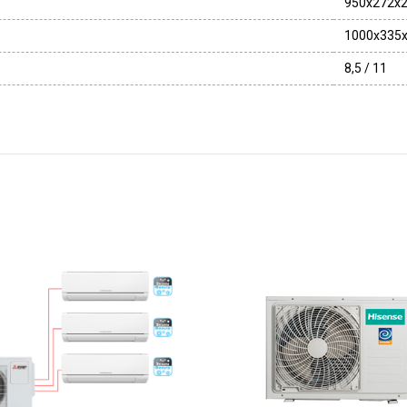
950x272x
1000x335
8,5 / 11