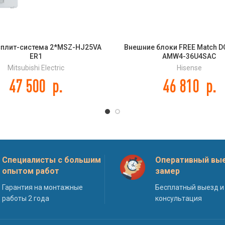
сплит-система 2*MSZ-HJ25VA
Внешние блоки FREE Match DC
ER1
AMW4-36U4SAC
Mitsubishi Electric
Hisense
47 500
р.
46 810
р.
Специалисты с большим
Оперативный вые
опытом работ
замер
Гарантия на монтажные
Бесплатный выезд и
работы 2 года
консультация