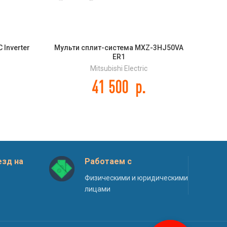
 Inverter
Мульти сплит-система MXZ-3HJ50VA
Муль
ER1
Mitsubishi Electric
41 500
р.
зд на
Работаем с
Физическими и юридическими
лицами