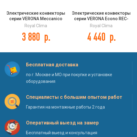
Электрические конвекторы
Электрические конвекторы
серии VERONA Meccanico
серии VERONA Econo REC-
REC-V1500M
VE2000M
Royal Clima
Royal Clima
3 880
р.
4 440
р.
Бесплатная доставка
по г. Москве и МО при покупке и установке
оборудования
Специалисты с большим опытом работ
Гарантия на монтажные работы 2 года
Оперативный выезд на замер
Бесплатный выезд и консультация