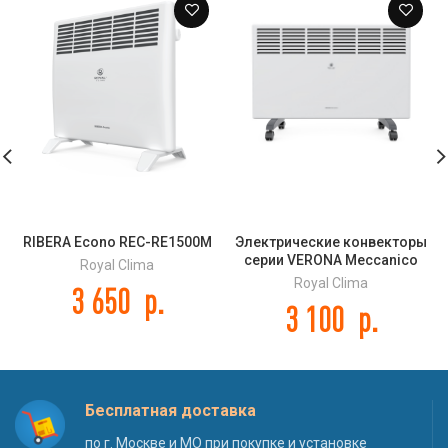
RIBERA Econo REC-RE1500M
Электрические конвекторы
серии VERONA Meccanico
Royal Clima
REC-V1000M
Royal Clima
3 650
р.
3 100
р.
Бесплатная доставка
по г. Москве и МО при покупке и установке