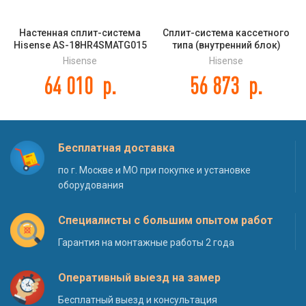
Настенная сплит-система
Сплит-система кассетного
Hisense AS-18HR4SMATG015
типа (внутренний блок)
NEO Premium Classic A
Hisense AUC-48UX4SFA DC
Hisense
Hisense
INVERTER
64 010
р.
56 873
р.
Бесплатная доставка
по г. Москве и МО при покупке и установке
оборудования
Специалисты с большим опытом работ
Гарантия на монтажные работы 2 года
Оперативный выезд на замер
Бесплатный выезд и консультация