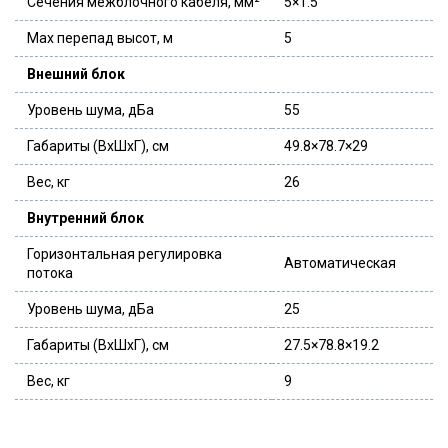
Сечения межблочного кабеля, мм²
5×1.5
Max перепад высот, м
5
Внешний блок
Уровень шума, дБа
55
Габариты (ВхШхГ), см
49.8×78.7×29
Вес, кг
26
Внутренний блок
Горизонтальная регулировка
Автоматическая
потока
Уровень шума, дБа
25
Габариты (ВхШхГ), см
27.5×78.8×19.2
Вес, кг
9