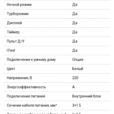
Ночной режим
Да
Турборежим
Да
Дисплей
Да
Таймер
Да
Пульт Д/У
Да
I Feel
Да
Подключение к умному дому
Опция
Цвет
Белый
Напряжение, В
220
Энергоэффективность
A
Подключение питания
Внутренний блок
Сечение кабеля питания, мм²
3×1.5