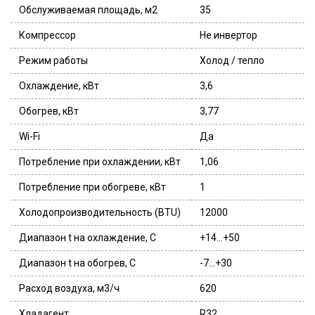
Обслуживаемая площадь, м2
35
Компрессор
Не инвертор
Режим работы
Холод / тепло
Охлаждение, кВт
3,6
Обогрев, кВт
3,77
Wi-Fi
Да
Потребление при охлаждении, кВт
1,06
Потребление при обогреве, кВт
1
Холодопроизводительность (BTU)
12000
Диапазон t на охлаждение, С
+14…+50
Диапазон t на обогрев, С
-7…+30
Расход воздуха, м3/ч
620
Хладагент
R32