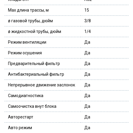
Max длина трассы, м
15
ø газовой трубы, дюйм
3/8
ø жидкостной трубы, дюйм
1/4
Режим вентиляции
Да
Режим осушения
Да
Предварительный фильтр
Да
Антибактериальный фильтр
Да
Непрерывное движение заслонок
Да
Самодиагностика
Да
Самоочистка внут блока
Да
Авторестарт
Да
Авто режим
Да