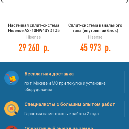
Настенная сплит-система
Сплит-система канального
Hisense AS-10HW4SYDTG5
типа (внутренний блок)
NEO Premium Classic A
Hisense AUD-36UX4SHL DC
Hisense
Hisense
INVERTER
29 260
р.
45 973
р.
Бесплатная доставка
по г. Москве и МО при покупке и установке
оборудования
Специалисты с большим опытом работ
Гарантия на монтажные работы 2 года
Оперативный выезд на замер