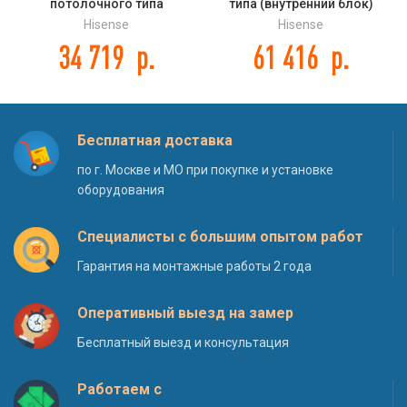
потолочного типа
типа (внутренний блок)
(внутренний блок) Hisense
Hisense AUD-60UX4SHH DC
Hisense
Hisense
AUV-24UR4S1A DC INVERTER
INVERTER
34 719
р.
61 416
р.
Бесплатная доставка
по г. Москве и МО при покупке и установке
оборудования
Специалисты с большим опытом работ
Гарантия на монтажные работы 2 года
Оперативный выезд на замер
Бесплатный выезд и консультация
Работаем с