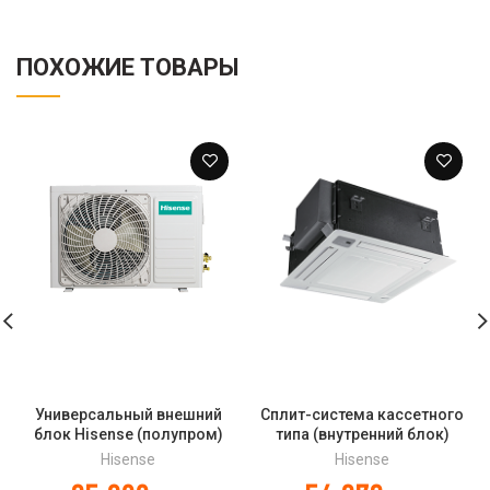
ПОХОЖИЕ ТОВАРЫ
Универсальный внешний
Сплит-система кассетного
блок Hisense (полупром)
типа (внутренний блок)
AUW-18H4SS
Hisense AUC-48UX4SFA DC
Hisense
Hisense
INVERTER