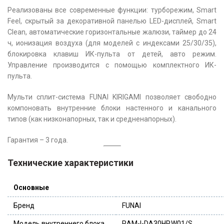
Реализованы все современные функции: турборежим, Smart
Feel, скрытый за декоративной панелью LED-дисплей, Smart
Clean, автоматические горизонтальные жалюзи, таймер до 24
ч, ионизация воздуха (для моделей с индексами 25/30/35),
блокировка клавиш ИК-пульта от детей, авто режим.
Управление производится с помощью комплектного ИК-
пульта.
Мульти сплит-система FUNAI KIRIGAMI позволяет свободно
компоновать внутренние блоки настенного и канального
типов (как низконапорных, так и средненапорных).
Гарантия – 3 года.
Технические характеристики
Основные
Бренд
FUNAI
Модель внутреннего блока
RAM-I-DA30HP.W01/S