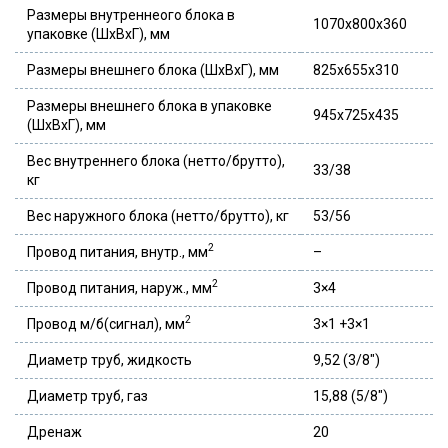
Размеры внутреннеого блока в
1070x800x360
упаковке (ШxВxГ), мм
Размеры внешнего блока (ШxВxГ), мм
825x655x310
Размеры внешнего блока в упаковке
945x725x435
(ШxВxГ), мм
Вес внутреннего блока (нетто/брутто),
33/38
кг
Вес наружного блока (нетто/брутто), кг
53/56
2
Провод питания, внутр., мм
–
2
Провод питания, наруж., мм
3×4
2
Провод м/б(сигнал), мм
3×1 +3×1
Диаметр труб, жидкость
9,52 (3/8″)
Диаметр труб, газ
15,88 (5/8″)
Дренаж
20