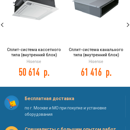
Сплит-система кассетного
Сплит-система канального
типа (внутренний блок)
типа (внутренний блок)
Hisense AUC-36UR4SGA DC
Hisense AUD-60UX4SHH DC
Hisense
Hisense
INVERTER
INVERTER
50 614
р.
61 416
р.
Бесплатная доставка
по г. Москве и МО при покупке и установке
оборудования
Специалисты с большим опытом работ