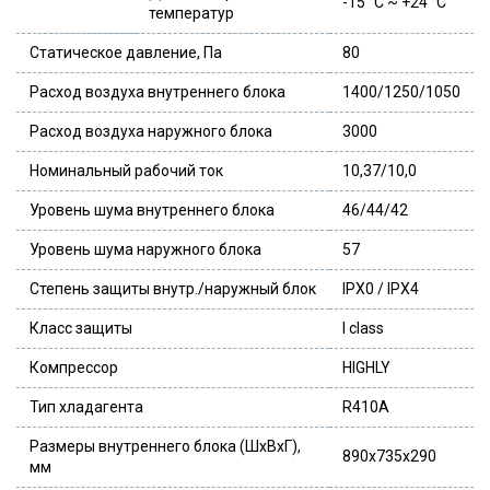
-15 °C ~ +24 °C
температур
Статическое давление, Па
80
Расход воздуха внутреннего блока
1400/1250/1050
Расход воздуха наружного блока
3000
Номинальный рабочий ток
10,37/10,0
Уровень шума внутреннего блока
46/44/42
Уровень шума наружного блока
57
Степень защиты внутр./наружный блок
IPX0 / IPX4
Класс защиты
I class
Компрессор
HIGHLY
Тип хладагента
R410A
Размеры внутреннего блока (ШxВxГ),
890x735x290
мм