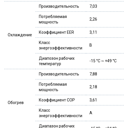
Производительность
7,03
Потребляемая
2,26
мощность
Коэффициент EER
3,11
Охлаждение
Класс
В
энергоэффективности
Диапозон рабочих
-15 °C ~ +49 °C
температур
Производительность
7,88
Потребляемая
2,18
мощность
Коэффициент COP
3,61
Обогрев
Класс
А
энергоэффективности
Диапазон рабочих