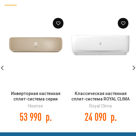
Инверторная настенная
Классическая настенная
сплит-система серии
сплит-система ROYAL CLIMA
CHAMPAGNE CRYSTAL SUPER
серии VELA NUOVA RC-
Hisense
Royal Clima
DC Inverter (R32) AS-
VX22HN
53 990
р.
24 090
р.
13UW4RVETG01(C)