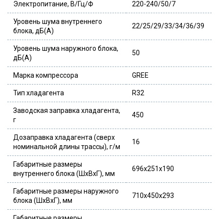
Электропитание, В/Гц/Ф
220-240/50/7
Уровень шума внутреннего
22/25/29/33/34/36/39
блока, дБ(А)
Уровень шума наружного блока,
50
дБ(А)
Марка компрессора
GREE
Тип хладагента
R32
Заводская заправка хладагента,
450
г
Дозаправка хладагента (сверх
16
номинальной длины трассы), г/м
Габаритные размеры
696x251x190
внутреннего блока (ШхВхГ), мм
Габаритные размеры наружного
710x450x293
блока (ШхВхГ), мм
Габаритные размеры