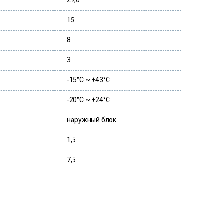
29,0
15
8
3
-15°С ~ +43°С
-20°С ~ +24°С
наружный блок
1,5
7,5