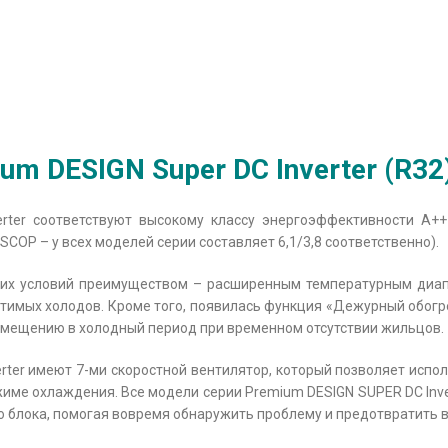
m DESIGN Super DC Inverter (R32
rter соответствуют высокому классу энергоэффективности A+
OP – у всех моделей серии составляет 6,1/3,8 соответственно).
их условий преимуществом – расширенным температурным диапа
тимых холодов. Кроме того, появилась функция «Дежурный обогре
помещению в холодный период при временном отсутствии жильцов.
erter имеют 7-ми скоростной вентилятор, который позволяет ис
жиме охлаждения. Все модели серии Premium DESIGN SUPER DC Inve
о блока, помогая вовремя обнаружить проблему и предотвратить в