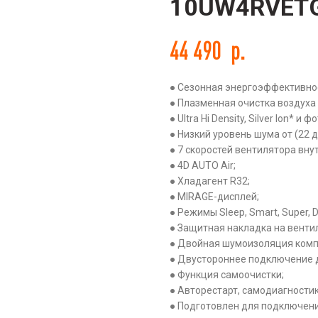
10UW4RVET
44 490
р.
● Сезонная энергоэффективнос
ть
● Плазменная очистка воздуха C
● Ultra Hi Density, Silver Ion* 
● Низкий уровень шума от (22 д
● 7 скоростей вентилятора вну
● 4D AUTO Air;
● Хладагент R32;
● MIRAGE-дисплей;
● Режимы Sleep, Smart, Super, D
● Защитная накладка на венти
● Двойная шумоизоляция комп
● Двустороннее подключение д
● Функция самоочистки;
● Авторестарт, самодиагностик
● Подготовлен для подключени