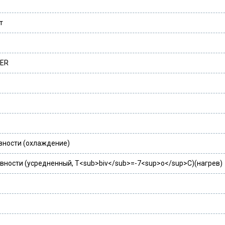
т
EER
вности (охлаждение)
ности (усредненный, T<sub>biv</sub>=-7<sup>o</sup>C)(нагрев)