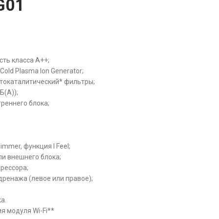
G01
ть класса А++;
old Plasma Ion Generator;
и фотокаталитический* фильтры;
Б(А));
треннего блока;
immer, функция I Feel;
ли внешнего блока;
рессора;
ренажа (левое или правое);
а.
я модуля Wi-Fi**