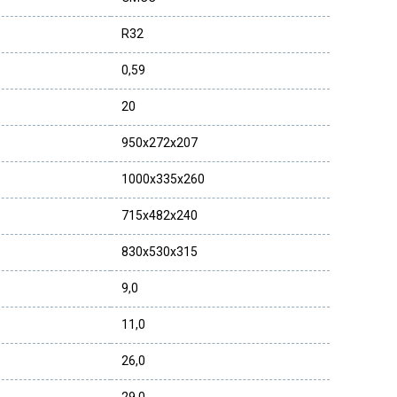
R32
0,59
20
950x272x207
1000x335x260
715x482x240
830x530x315
9,0
11,0
26,0