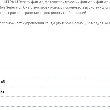
– ULTRA Hi Density фильтр, фотокаталитический фильтр и фильтр S
 Ion Generator. Она относится к новому поколению высокотехноло
ращает распространение инфекционных заболеваний.
т возможность управления кондиционером с помощью модуля Wi-F
 кВт
кВт