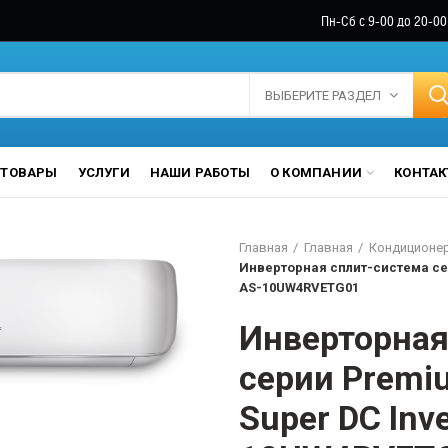
Пн-Сб с 9-00 до 20-00
ВЫБЕРИТЕ РАЗДЕЛ
ТОВАРЫ
УСЛУГИ
НАШИ РАБОТЫ
О КОМПАНИИ
КОНТА
Главная
Главная
Кондиционе
Инверторная сплит-система сер
AS-10UW4RVETG01
Инверторная
серии Premi
Super DC Inve