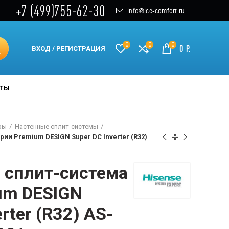
+7 (499)755-62-30
info@ice-comfort.ru
0
0
0
0
Р.
ВХОД / РЕГИСТРАЦИЯ
КТЫ
ры
Настенные сплит-системы
ии Premium DESIGN Super DC Inverter (R32)
 сплит-система
um DESIGN
rter (R32) AS-