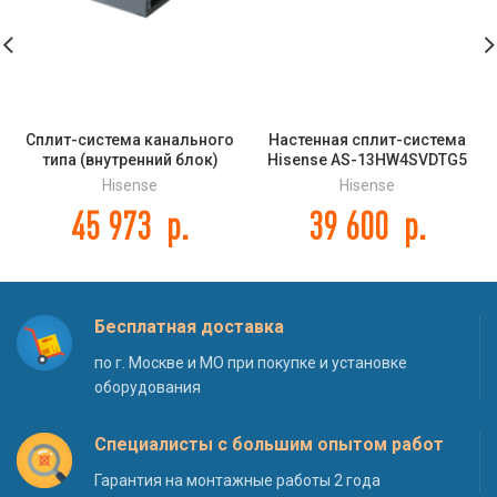
Сплит-система канального
Настенная сплит-система
типа (внутренний блок)
Hisense AS-13HW4SVDTG5
Hisense AUD-36UX4SHL DC
NEO Premium Classic A
Hisense
Hisense
INVERTER
45 973
р.
39 600
р.
Бесплатная доставка
по г. Москве и МО при покупке и установке
оборудования
Специалисты с большим опытом работ
Гарантия на монтажные работы 2 года