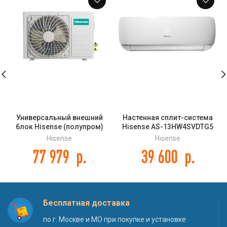
Универсальный внешний
Настенная сплит-система
блок Hisense (полупром)
Hisense AS-13HW4SVDTG5
AUW-60H6SP1
NEO Premium Classic A
Hisense
Hisense
77 979
р.
39 600
р.
Бесплатная доставка
по г. Москве и МО при покупке и установке