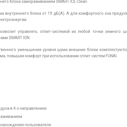
него блока замораживанием SMART ICE Clean.
ма внутреннего блока от 19 дБ(А). А для комфортного сна преду
ектроэнергии.
 позволит управлять сплит-системой из любой точки земного ша
рами SMART ION.
твенного уменьшения уровня шума внешние блоки комплектуютс
ма, повышая комфорт при использовании сплит-систем FUNAI.
духа в 4-х направлениях
ораживанием
е нахождения пользователя