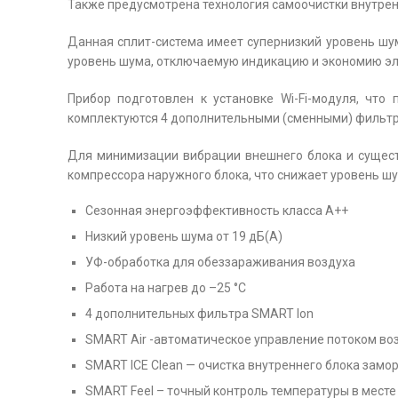
Также предусмотрена технология самоочистки внутрен
Данная сплит-система имеет супернизкий уровень шу
уровень шума, отключаемую индикацию и экономию эл
Прибор подготовлен к установке Wi-Fi-модуля, что
комплектуются 4 дополнительными (сменными) фильт
Для минимизации вибрации внешнего блока и сущес
компрессора наружного блока, что снижает уровень шу
Сезонная энергоэффективность класса А++
Низкий уровень шума от 19 дБ(А)
УФ-обработка для обеззараживания воздуха
Работа на нагрев до –25 °С
4 дополнительных фильтра SMART Ion
SMART Air -автоматическое управление потоком воз
SMART ICE Clean — очистка внутреннего блока зам
SMART Feel – точный контроль температуры в мест