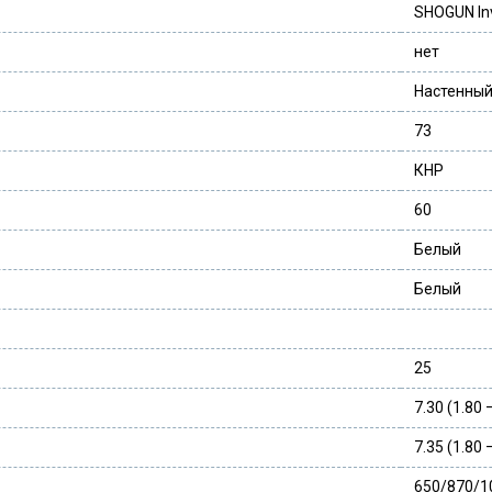
SHOGUN Inv
нет
Настенны
73
КНР
60
Белый
Белый
25
7.30 (1.80 
7.35 (1.80 
650/870/1