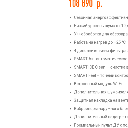
108 890
р.
Сезонная энергоэффективн
Низкий уровень шума от 19 
УФ-обработка для обеззар
ть
Работа на нагрев до –25 °С
4 дополнительных фильтра 
SMART Air -автоматическое
SMART ICE Clean — очистка
SMART Feel – точный контр
Встроенный модуль Wi-Fi
Дополнительная шумоизоля
Защитная накладка на вент
Виброопоры наружного бло
Дополнительный подогрев 
Премиальный пульт ДУ с по