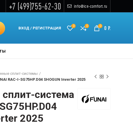
+7 (499)755-62-30
info@ice-comfort.ru
0
0
0
0
Р.
ВХОД / РЕГИСТРАЦИЯ
КТЫ
нные сплит-системы
AI RAC-I-SG75HP.D04 SHOGUN Inverter 2025
 сплит-система
-SG75HP.D04
rter 2025