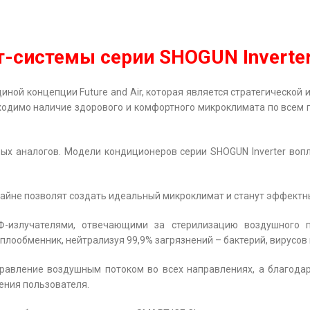
т-системы серии SHOGUN Inverter
иной концепции Future and Air, которая является стратегической
ходимо наличие здорового и комфортного микроклимата по всем п
ых аналогов. Модели кондиционеров серии SHOGUN Inverter воп
зайне позволят создать идеальный микроклимат и станут эффект
Ф-излучателями, отвечающими за стерилизацию воздушного 
лообменник, нейтрализуя 99,9% загрязнений – бактерий, вирусов 
равление воздушным потоком во всех направлениях, а благода
ения пользователя.