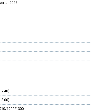
erter 2025
й
– 7.40)
– 8.00)
010/1200/1300