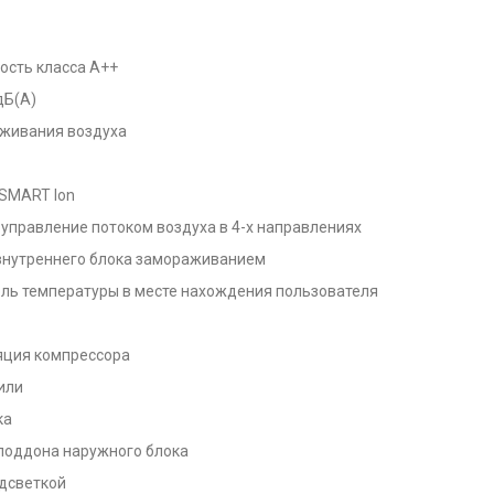
ость класса А++
дБ(А)
аживания воздуха
SMART Ion
 управление потоком воздуха в 4-х направлениях
 внутреннего блока замораживанием
оль температуры в месте нахождения пользователя
ция компрессора
или
ка
поддона наружного блока
дсветкой